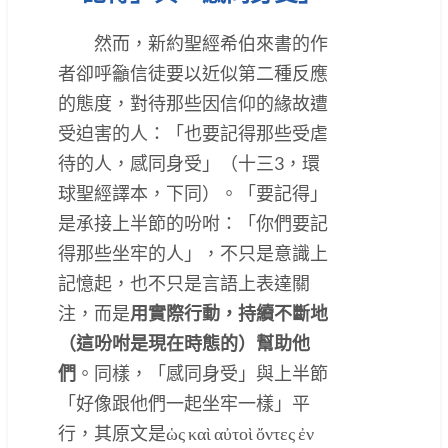
然而，新約聖經希伯來書的作
者卻呼籲信徒要以近似第二種反應
的態度，對待那些因信仰的緣故遭
受迫害的人：「也要記得那些受虐
待的人，感同身受」（十三3，環
球聖經譯本，下同）。「要記得」
是承接上半節的吩咐：「你們要記
得那些坐牢的人」，不只是意識上
記憶起，也不只是言語上表達關
注，而是
用實際行動，持續不斷地
（這吩咐是現在時態的）幫助他
們
。同樣，「感同身受」與上半節
「好像跟他們一起坐牢一樣」平
行，其原文是ὡς καὶ αὐτοὶ ὄντες ἐν