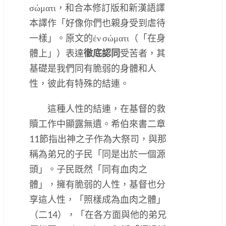
σώματι，和合本修訂版和新漢語譯
本譯作「好像你們也親身受到虐待
一樣」。原文的ἐν σώματι（「在身
體上」）表達
徹底認同
受苦者，其
基礎是我們同有脆弱的身體和人
性，彼此有特殊的結連。
這種人性的結連，在基督的救
贖工作中顯露無遺。希伯來書二章
11節指出神之子作為大祭司，與那
稱為弟兄的子民「同是出於一個源
頭」。子民既然「同有血肉之
體」，擁有脆弱的人性，基督也分
享這人性，「照樣成為血肉之體」
（二14），「在各方面與他的弟兄