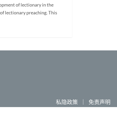
lopment of lectionary in the
of lectionary preaching. This
私隐政策
｜
免责声明