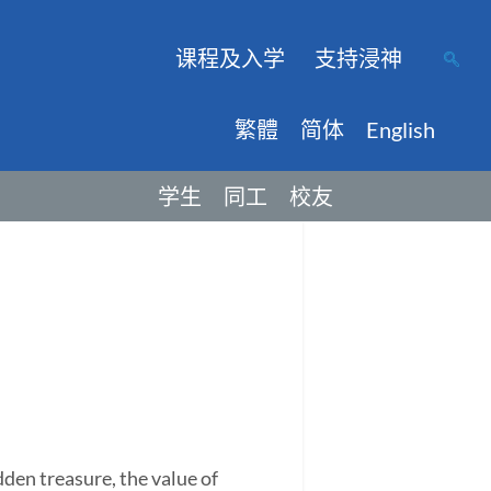
课程及入学
支持浸神
繁體
简体
English
学生
同工
校友
den treasure, the value of