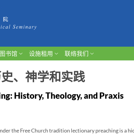
图书馆
设施租用
联络我们
历史、神学和实践
ng: History, Theology, and Praxis
der the Free Church tradition lectionary preaching is a hid