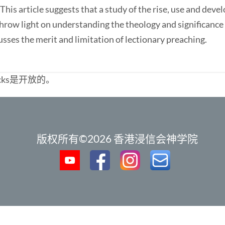
 This article suggests that a study of the rise, use and deve
throw light on understanding the theology and significance 
usses the merit and limitation of lectionary preaching.
cks是开放的。
版权所有©2026 香港浸信会神学院