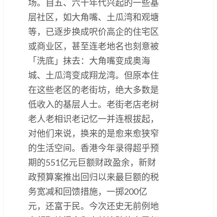
场。自五、六十年代兴起的一些基
层社区，如大角嘴、土瓜湾和观塘
等，已逐步换成呎价高企的住宅区
或商业区，甚至连老地名也刻意被
「洗底」抹去：大角嘴变成奥海
城、土瓜湾变成翔龙湾。但原本住
在这些老区的老街坊，绝大多数是
低收入的基层人士。老街老店老树
老人老相识老记忆一并连根拔起，
对他们来说，换来的是愈来愈狭窄
的生活空间。香港今年录得超乎预
期的551亿元巨额财政盈余，新财
政预算案推出回归以来最巨额的税
务宽减和回馈措施，一掷200亿
元，还富于民。今次还史无前例地