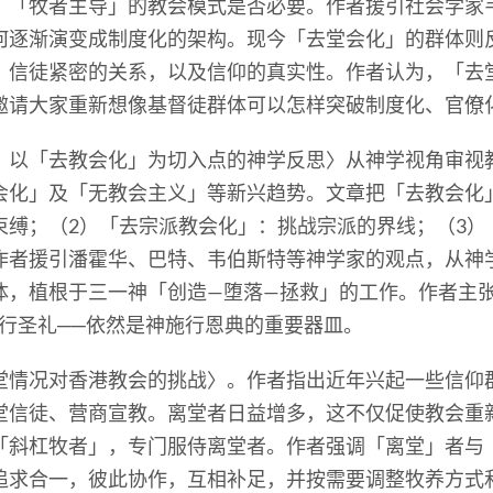
、「牧者主导」的教会模式是否必要。作者援引社会学家
何逐渐演变成制度化的架构。现今「去堂会化」的群体则
、信徒紧密的关系，以及信仰的真实性。作者认为，「去
邀请大家重新想像基督徒群体可以怎样突破制度化、官僚
？以「去教会化」为切入点的神学反思〉从神学视角审视
会化」及「无教会主义」等新兴趋势。文章把「去教会化
束缚；（2）「去宗派教会化」：挑战宗派的界线；（3）
作者援引潘霍华、巴特、韦伯斯特等神学家的观点，从神
体，植根于三一神「创造—堕落—拯救」的工作。作者主
行圣礼──依然是神施行恩典的重要器皿。
堂情况对香港教会的挑战〉。作者指出近年兴起一些信仰
堂信徒、营商宣教。离堂者日益增多，这不仅促使教会重
「斜杠牧者」，专门服侍离堂者。作者强调「离堂」者与
追求合一，彼此协作，互相补足，并按需要调整牧养方式