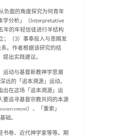
从负面的角度探究为何青年
Interpretative
聚会超过五年的年轻信徒进行半结构
立；（3）事奉投入与恩赐发
关系。作者根据该研究的结
，提出实践建议。
」运动与基督新教神学思潮
响深远的「追本溯源」运动。
指出在这场「追本溯源」运
人要追寻基督宗教共同的本源
essourcement
）、「重索」
基础。
经书卷、近代神学家等等。期