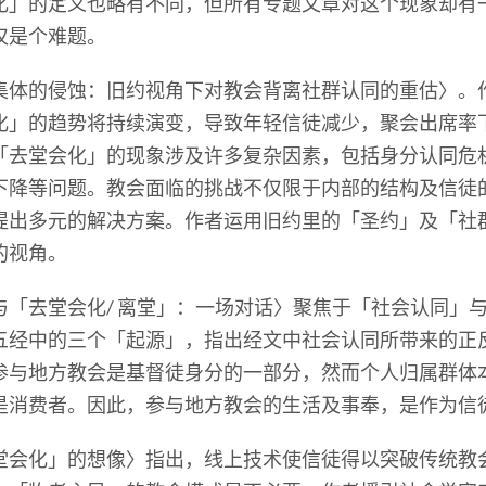
化」的定义也略有不同，但所有专题文章对这个现象却有
仅是个难题。
集体的侵蚀：旧约视角下对教会背离社群认同的重估〉。
化」的趋势将持续演变，导致年轻信徒减少，聚会出席率
「去堂会化」的现象涉及许多复杂因素，包括身分认同危
下降等问题。教会面临的挑战不仅限于内部的结构及信徒
提出多元的解决方案。作者运用旧约里的「圣约」及「社
的视角。
与「去堂会化/ 离堂」：一场对话〉聚焦于「社会认同」
五经中的三个「起源」，指出经文中社会认同所带来的正
参与地方教会是基督徒身分的一部分，然而个人归属群体
是消费者。因此，参与地方教会的生活及事奉，是作为信
堂会化」的想像〉指出，线上技术使信徒得以突破传统教