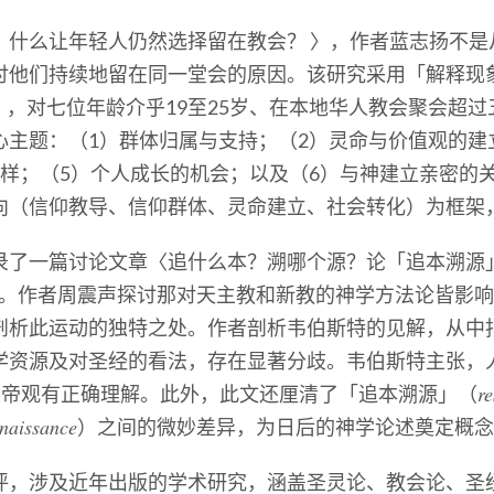
，什么让年轻人仍然选择留在教会？ 〉，作者蓝志扬不是
们持续地留在同一堂会的原因。该研究采用「解释现象学分析」（
 Analysis），对七位年龄介乎19至25岁、在本地华人教会
心主题：（1）群体归属与支持；（2）灵命与价值观的建
榜样；（5）个人成长的机会；以及（6）与神建立亲密的
向（信仰教导、信仰群体、灵命建立、社会转化）为框架
录了一篇讨论文章〈追什么本？溯哪个源？论「追本溯源
〉。作者周震声探讨那对天主教和新教的神学方法论皆影
剖析此运动的独特之处。作者剖析韦伯斯特的见解，从中
学资源及对圣经的看法，存在显著分歧。韦伯斯特主张，
r
上帝观有正确理解。此外，此文还厘清了「追本溯源」（
enaissance
）之间的微妙差异，为日后的神学论述奠定概念
评，涉及近年出版的学术研究，涵盖圣灵论、教会论、圣