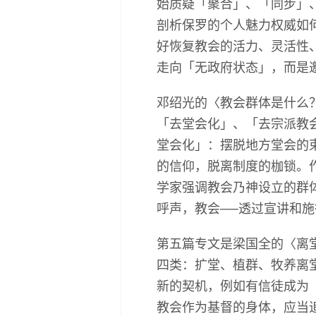
始质疑「聚合」、「同步」
剖析保罗的个人魅力权威如
好恢复教会的活力、灵活性
走向「无政府状态」，而是
邓绍光的〈教会群体是什么
「去堂会化」、「去宗派教
堂会化」：摆脱地方堂会的
的信仰，脱离制度的枷锁。
学家强调教会乃神设立的群
呼声，教会──透过宣讲和施
第五篇专文是梁国全的〈离
四类：扩堂、植群、牧养离
新的契机，例如有信徒成为
教会作为基督的身体，应当