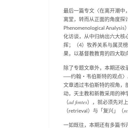
最后一篇专文〈在离开潮中
离堂，转而从正面的角度探讨他
Phenomenological
化访谈，从中归纳出六大核
挥；（4）牧养关系与属灵
果，以基督教教育的四大取
除了专题文章外，本期还收
──约翰・韦伯斯特的观点
文章透过韦伯斯特的视角，
动，天主教和新教采用的神
ad fontes
（
），就必须先对
r
（retrieval）与「复兴」（
一如既往，本期还有多篇书