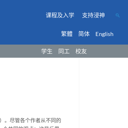
课程及入学
支持浸神
繁體
简体
English
学生
同工
校友
ng）。尽管各个作者从不同的