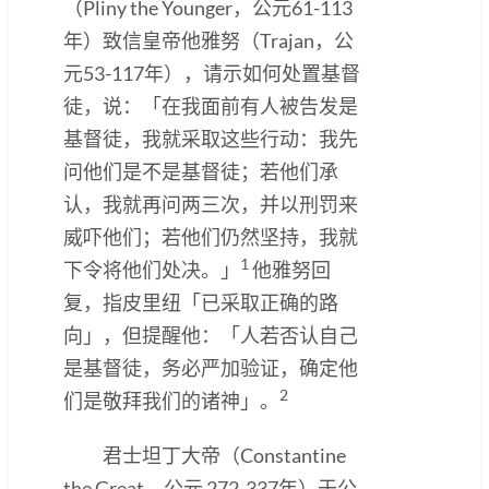
（Pliny the Younger，公元61-113
年）致信皇帝他雅努（Trajan，公
元53-117年），请示如何处置基督
徒，说：「在我面前有人被告发是
基督徒，我就采取这些行动：我先
问他们是不是基督徒；若他们承
认，我就再问两三次，并以刑罚来
威吓他们；若他们仍然坚持，我就
1
下令将他们处决。」
他雅努回
复，指皮里纽「已采取正确的路
向」，但提醒他：「人若否认自己
是基督徒，务必严加验证，确定他
2
们是敬拜我们的诸神」。
君士坦丁大帝（Constantine
the Great，公元 272-337年）于公