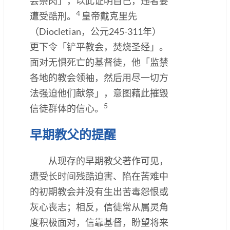
尝祭肉」，以此证明自己，违者要
4
遭受酷刑。
皇帝戴克里先
（Diocletian，公元245-311年）
更下令「铲平教会，焚烧圣经」。
面对无惧死亡的基督徒，他「监禁
各地的教会领袖，然后用尽一切方
法强迫他们献祭」，意图藉此摧毁
5
信徒群体的信心。
早期教父的提醒
从现存的早期教父著作可见，
遭受长时间残酷迫害、陷在苦难中
的初期教会并没有生出苦毒怨恨或
灰心丧志；相反，信徒常从属灵角
度积极面对，信靠基督，盼望将来