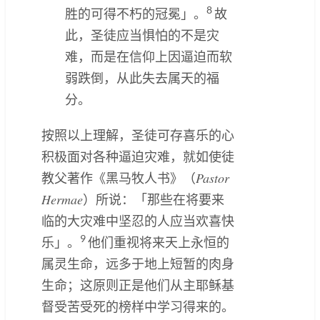
8
胜的可得不朽的冠冕」。
故
此，圣徒应当惧怕的不是灾
难，而是在信仰上因逼迫而软
弱跌倒，从此失去属天的福
分。
按照以上理解，圣徒可存喜乐的心
积极面对各种逼迫灾难，就如使徒
Pastor
教父著作《黑马牧人书》（
Hermae
）所说：「那些在将要来
临的大灾难中坚忍的人应当欢喜快
9
乐」。
他们重视将来天上永恒的
属灵生命，远多于地上短暂的肉身
生命；这原则正是他们从主耶稣基
督受苦受死的榜样中学习得来的。