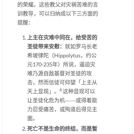
的荣耀。这些教父对灾祸苦难的言
训教导，可以归纳成以下三方面的
提醒：
上主在灾难中同在，给受苦的
圣徒带来安慰：
就如罗马长老
希坡律陀（Hippolytus，约公
元170-235年）所说，逼迫灾
难乃源自敌基督对圣徒的攻
击，然而信徒可仰望「上主从
6
天上显现」。
这种显现可以
让圣徒化危为机――或得着能
力忍受痛苦，或殉道后得见主
面。
死亡不是生命的终结，而是暂