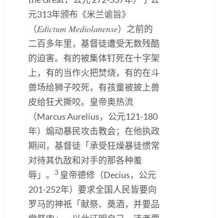
元313年颁布《米兰谕旨》
Edictum Mediolanense
（
）之前的
二百多年里，基督徒遭受无数残酷
的迫害。有的被集体钉死在十字架
上，有的当作火把焚烧，有的在斗
兽场给狮子咬死，有孩童被披上兽
皮给狂犬撕咬。皇帝奥热流
（Marcus Aurelius，公元121-180
年）煽动暴民攻击教会；在他执政
期间，基督徒「承受狂燥暴徒惯常
对待其仇敌和对手的那各种羞
3
辱」。
皇帝德修（Decius，公元
201-252年）要求全国人民皆要向
罗马的神祇「献祭、奠酒，并要品