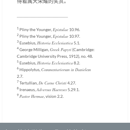
得着属天荣耀的奖赏。
____________________________________________
1
Epistulae
Pliny the Younger,
10.96.
2
Epistulae
Pliny the Younger,
10.97.
3
Historia Ecclesiastica
Eusebius,
5.1.
4
Greek Papyri
George Milligan,
(Cambridge:
Cambridge University Press, 1912), no. 48.
5
Historia Ecclesiastica
Eusebius,
8.2.
6
Commentariorum in Danielem
Hippolytus,
2.7.
7
De Carne Christi
Tertullian,
4.27.
8
Adversus Haereses
Irenaeus,
5.29.1.
9
Pastor Hermae
, vision 2.2.