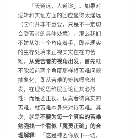
「天道远，人道迩」。如果对
逻辑和实证方面的回应显得太遥远
（它们并非不重要，只是不一定切
合受苦者的具体处境），那么我们
不妨从第三个角度着手，即从现实
的生存处境来正视实实在在的苦
难。
从受苦者的视角出发
，首先就
不能如前两个角度那样将苦难问题
抽象化，即从苦难的笼统概念出
发，在理论思维层面论证其必然
性；而是要正视、认真看待真实的
苦难，就苦难本身来对待苦难。其
次，就是
不要为每一个真实的苦难
勉强找一个看似「属灵正确」的合
理解释
：「这是神要你放下一切，