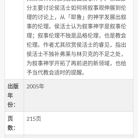
分主要讨论侯活士如何将叙事观伸展到伦
理的讨论上，从「耶鲁」的神学发展出叙
事的伦理。侯活士认为叙事神学是叙事伦
理；叙事伦理不独是品格伦理，也是教会
伦理。作者尤其欣赏侯活士的睿见，指出
侯活士不独补弗莱与林贝克的不足之处，
为叙事神学开拓了再前进的新领域，也给
予当代教会适时的提醒。
出版
2005年
年
份：
页
215页
数：