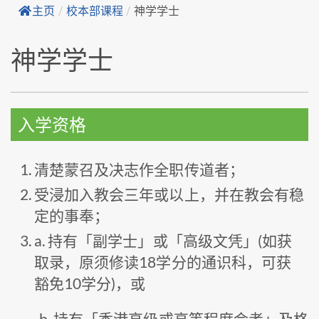
主页
/
校本部课程
/
神学学士
神学学士
入学资格
清楚蒙召及决志作全职传道者；
受浸加入教会三年或以上，并在教会有稳
定的事奉；
a. 持有「副学士」或「高级文凭」(如获
取录，原须修读18学分的通识科，可获
豁免10学分)，或
b. 持有「香港高级或高等程度会考」及格