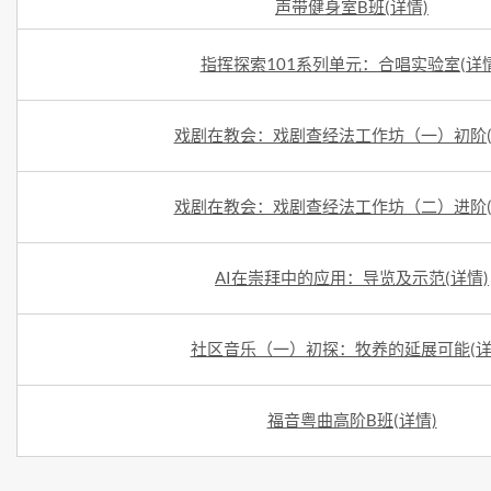
声带健身室B班(详情)
指挥探索101系列单元：合唱实验室(详情
戏剧在教会：戏剧查经法工作坊（一）初阶(
戏剧在教会：戏剧查经法工作坊（二）进阶(
AI在崇拜中的应用：导览及示范(详情)
社区音乐（一）初探：牧养的延展可能(详
福音粤曲高阶B班(详情)