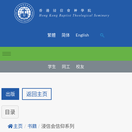
繁體
简体
English
学生
同工
校友
返回主页
出版
目录
主页
/
书籍
/
浸信会信仰系列