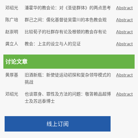
邓绍光
潘霍华的教会论：对《圣徒群体》的两点思考
Abstract
陈广培
群己之间：儒化基督徒吴雷川的本色教会观
Abstract
赵崇明
比较荀子的社群存有论及根顿的教会存有论
Abstract
龚立人
教会：上主的设立与人的见证
Abstract
讨论文章
黄厚基
旧酒新瓶：新使徒运动初探和复杂领导模式的
Abstract
挑战
邓绍光
也谈罪身、罪性及方法的问题：敬答赖品超博
Abstract
士及苏远泰博士
线上订阅