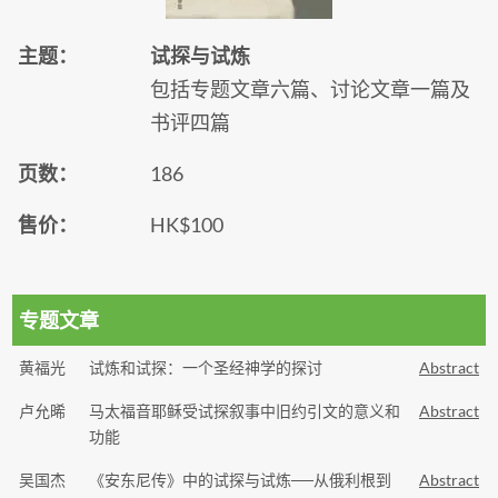
主题：
试探与试炼
包括专题文章六篇、讨论文章一篇及
书评四篇
页数：
186
售价：
HK$100
专题文章
黄福光
试炼和试探：一个圣经神学的探讨
Abstract
卢允晞
马太福音耶稣受试探叙事中旧约引文的意义和
Abstract
功能
吴国杰
《安东尼传》中的试探与试炼──从俄利根到
Abstract