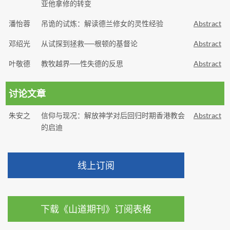
亚他拿修的转变
潘怡蓉
吊诡的试炼：解读德兰修女的灵性经验
Abstract
邓绍光
从试探到拯救──根顿的基督论
Abstract
叶敬德
教牧越界──性失德的反思
Abstract
讨论文章
朱安之
信仰与现况：解放神学对后回归时期香港教会
Abstract
的启迪
线上订阅
下载《山道期刊》订阅表格