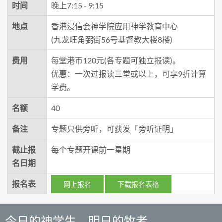
时间
晚上7:15 - 9:15
地点
香港浸信会神学院应用神学教育中心
(九龙旺角弼街56号基督教大楼8楼)
费用
每堂港币120元(各专题可独立报读)。
优惠：一次过报读三堂或以上，可享9折计算
学费。
名额
40
备注
专题只供旁听，可获发「旁听证明」
截止报
每个专题开课前一星期
名日期
报名表
网上报名
下载报名表格
今日的神学生．明日的牧者