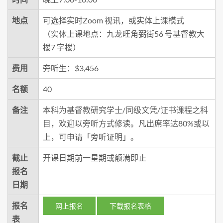
地点
可选择实时Zoom 视讯，或实体上课模式
（实体上课地点：九龙旺角弼街56 号基督教大
楼7 字楼）
费用
旁听生：$3,456
名额
40
备注
本科为基督教研究学士/同级文凭/证书课程之科
目，欢迎以旁听方式修读。凡出席率达80%或以
上，可申请「旁听证明」。
截止
开课日期前一星期或额满即止
报名
日期
报名
网上报名
下载报名表格
表