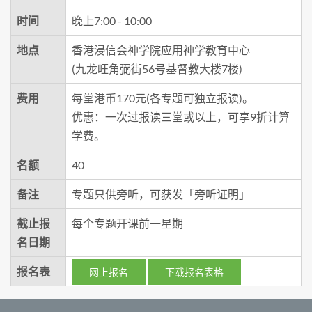
时间
晚上7:00 - 10:00
地点
香港浸信会神学院应用神学教育中心
(九龙旺角弼街56号基督教大楼7楼)
费用
每堂港币170元(各专题可独立报读)。
优惠：一次过报读三堂或以上，可享9折计算
学费。
名额
40
备注
专题只供旁听，可获发「旁听证明」
截止报
每个专题开课前一星期
名日期
报名表
网上报名
下载报名表格