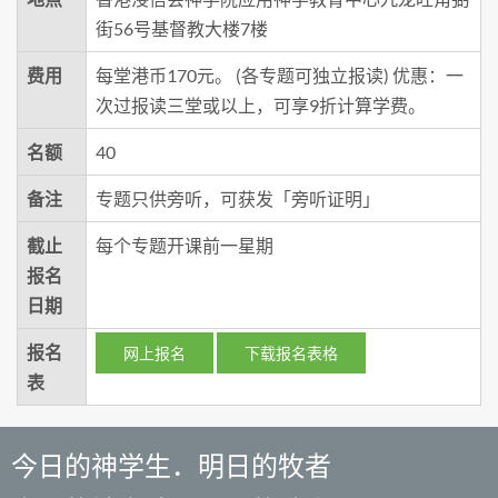
街56号基督教大楼7楼
费用
每堂港币170元。 (各专题可独立报读) 优惠：一
次过报读三堂或以上，可享9折计算学费。
名额
40
备注
专题只供旁听，可获发「旁听证明」
截止
每个专题开课前一星期
报名
日期
报名
网上报名
下载报名表格
表
今日的神学生．明日的牧者