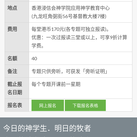
地点
香港浸信会神学院应用神学教育中心
(九龙旺角弼街56号基督教大楼7楼)
费用
每堂港币170元(各专题可独立报读)。
优惠：一次过报读三堂或以上，可享9折计算
学费。
名额
40
备注
专题只供旁听，可获发「旁听证明」
截止报
每个专题开课前一星期
名日期
报名表
网上报名
下载报名表格
今日的神学生．明日的牧者