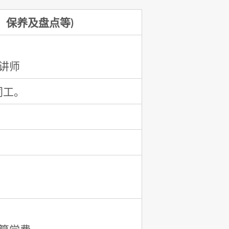
、保养及盘点等)
)讲师
同工。