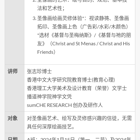
法和艺术性；
圣像画绘画灵修体验*：视读静祷、圣像画
拓印、圣像画上色（广告彩/水彩/木颜色）
*选材《基督与圣梅纳斯》/《基督与祂的朋
友》（Christ and St Menas / Christ and His
Friends）
讲师
张志珍博士
香港中文大学研究院教育博士(教育心理)
香港理工大学美术及设计教育（荣誉）文学士
播道神学院神学文凭
sumCHE RESEARCH 创办及研作人
对象
对圣像画艺术、绘写及灵修感兴趣的信徒，无需
具任何深厚绘画技艺。
日期
A班：2024年1月15日（第一、二节）及2024年