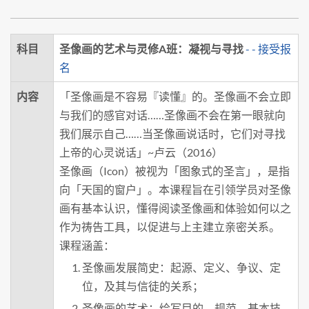
科目
圣像画的艺术与灵修A班：凝视与寻找
- - 接受报
名
内容
「圣像画是不容易『读懂』的。圣像画不会立即
与我们的感官对话……圣像画不会在第一眼就向
我们展示自己……当圣像画说话时，它们对寻找
上帝的心灵说话」~卢云（2016）
圣像画（Icon）被视为「图象式的圣言」，是指
向「天国的窗户」。本课程旨在引领学员对圣像
画有基本认识，懂得阅读圣像画和体验如何以之
作为祷告工具，以促进与上主建立亲密关系。
课程涵盖：
圣像画发展简史：起源、定义、争议、定
位，及其与信徒的关系；
圣像画的艺术：绘写目的、规范、基本技