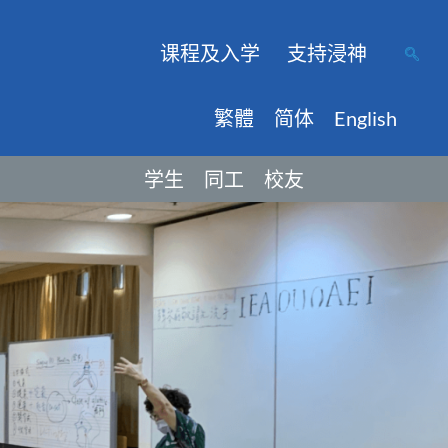
课程及入学
支持浸神
繁體
简体
English
学生
同工
校友