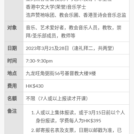
香港中文大学(荣誉)音乐学士
浩声赞祂咏团、教会乐圃、香港圣诗会音乐总监
对象
音乐、艺术爱好者，教会音乐人员，教牧，崇
拜/圣乐部成员，教师等
日期
2023年3月21及28日（逢礼拜二，共两堂）
时间
7:30-9:30pm
地点
九龙旺角弼街56号基督教大楼9楼
费用
HK$430
名额
不限（7人或以上报读才开课）
备注
人或以上集体报读，或于3月15日前以个人
身份报读，学费每人为HK$395
邮寄报名表及支票，日期以邮戳为准，已