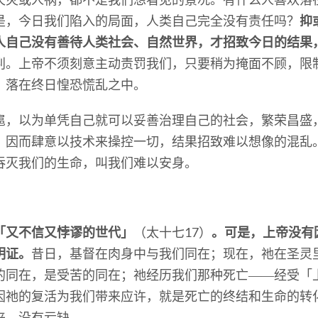
是，今日我们陷入的局面，人类自己完全没有责任吗？
抑
人自己没有善待人类社会、自然世界，才招致今日的结果
判。上帝不须刻意主动责罚我们，只要稍为掩面不顾，限
，落在终日惶恐慌乱之中。
扈，以为单凭自己就可以妥善治理自己的社会，繁荣昌盛
，因而肆意以技术来操控一切，结果招致难以想像的混乱
吞灭我们的生命，叫我们难以安身。
「又不信又悖谬的世代」
（太十七17）
。可是，上帝没有
明证。
昔日，基督在肉身中与我们同在；现在，祂在圣灵
的同在，是受苦的同在；祂经历我们那种死亡――经受「
因祂的复活为我们带来应许，就是死亡的终结和生命的转
来，没有亏缺。