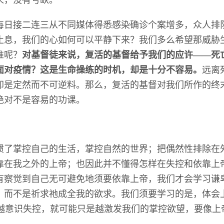
每日接二连三从不同媒体得悉感染确诊个案增多，众人排
止息，我们的心如何可以平静下来？我们多么希望那威胁
准呢？
对基督徒来说，复活的基督给予我们的应许――死
面对疫情？这是生命操练的时机，却是十分不容易。
远离
却是定然而不可逆料。那么，复活的基督对我们所作的终
绝对不是容易的功课。
惯了掌控自己的生活，掌控自然的世界；把偶然性排除在
靠在我之外的上帝；也因此并不懂得怎样在失控和依靠上
有察觉到自己无可避免地须要依靠上帝，我们才会学习谦
，而不是祈求祂成全我的欲求。我们须要学习的是，体会
，越意识失控，就可能只是越激发我们的掌控欲望，要像上