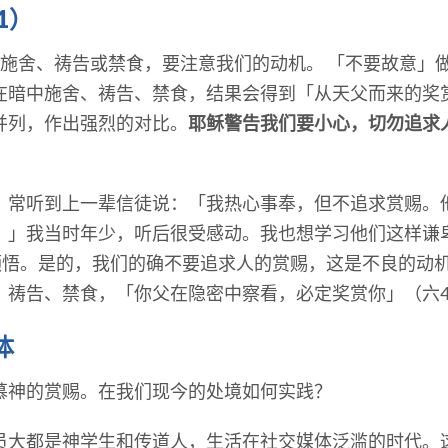
1）
论施舍、祷告或禁食，要注意我们的动机。 「不要故意」
在暗中施舍、祷告、禁食，结果会得到「从天父而来的奖
并列，作出强烈的对比。
耶稣警告我们要小心，切勿追求
，常听到上一辈信徒说：「我热心事奉，但不追求赏赐。
。」我当时年少，听后很受感动。我也想学习他们这样谦
同领悟。是的，我们的确不要追求人的赏赐，这是不良的动
祷告、禁食，「你父在隐密中察看，必定奖赏你」（六4
体
慕神的赏赐。在我们现今的处境如何实践？
员大都是神学生和传道人，生活在社交媒体泛滥的时代。