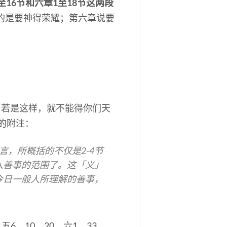
至16节和六章1至18节这两段
的是要神得荣耀；第六章说要
；若是这样，就不能得你们天
的附注：
言，所概括的不仅是2-4节
入善事的范围了。这「义」
今日一般人所理解的善事，
6、10、20，六1、33，