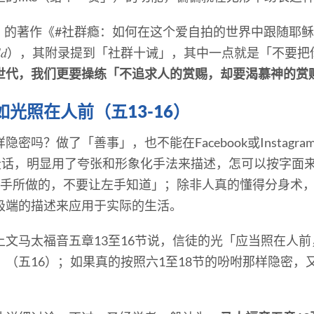
schel）的著作《#社群瘾：如何在这个爱自拍的世界中跟随耶
ld
），其附录提到「社群十诫」，其中一点就是「不要把
世代，我们更要操练「不追求人的赏赐，却要渴慕神的赏
光照在人前（五13-16）
密吗？做了「善事」，也不能在Facebook或Instag
这段话，明显用了夸张和形象化手法来描述，怎可以按字面
右手所做的，不要让左手知道」；除非人真的懂得分身术
极端的描述来应用于实际的生活。
文马太福音五章13至16节说，信徒的光「应当照在人
（五16）；如果真的按照六1至18节的吩咐那样隐密，