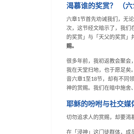
渴慕谁的奖赏？ （六
六章1节首先劝诫我们，无
次，这节经文暗示了，我们
的奖赏」与「天父的奖赏」
赐。
很多年前，我初返教会聚会
我在天堂扫地，也于愿足矣
音六章1至18节，却有不
神的赏赐。我们在暗中施舍、
耶稣的吩咐与社交媒
切勿追求人的赏赐，却要渴
在「浸神」这门徒群体，成