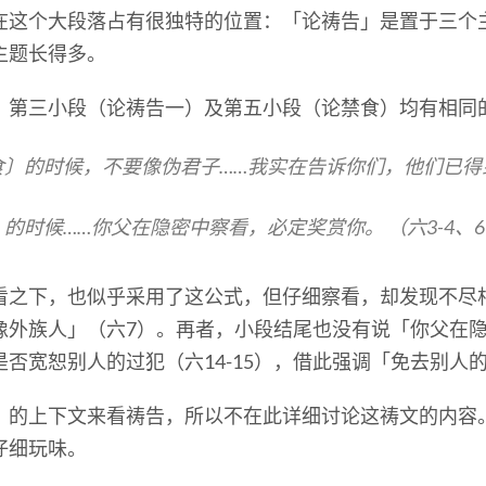
在这个大段落占有很独特的位置：「论祷告」是置于三个
主题长得多。
、第三小段（论祷告一）及第五小段（论禁食）均有相同
 禁食〕的时候，不要像伪君子……我实在告诉你们，他们已得
食〕的时候……你父在隐密中察看，必定奖赏你。 （六3-4、6、
看之下，也似乎采用了这公式，但仔细察看，却发现不尽
像外族人」（六7）。再者，小段结尾也没有说「你父在
否宽恕别人的过犯（六14-15），借此强调「免去别人
」的上下文来看祷告，所以不在此详细讨论这祷文的内容
仔细玩味。