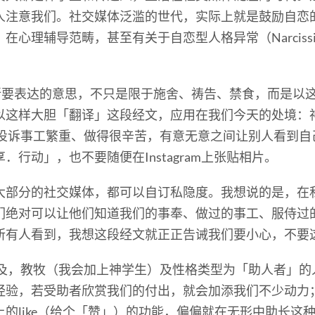
人注意我们。社交媒体泛滥的世代，实际上就是鼓励自恋
导范畴，甚至有关于自恋型人格异常（Narcissistic Pers
节所要表达的意思，不只是限于施舍、祷告、禁食，而是以
以这样大胆「翻译」这段经文，应用在我们今天的处境：
埋怨，投诉事工繁重、做得很辛苦，有意无意之间让别人看到
行动」，也不要随便在Instagram上张贴相片。
大部分的社交媒体，都可以自订私隐度。我想说的是，在
们绝对可以让他们知道我们的事奉、做过的事工、服侍过
所有人看到，我想这段经文就正正告诫我们要小心，不要
ok谈及，教牧（我会加上神学生）及性格类型为「助人者」
经验，若受助者欣赏我们的付出，就会加添我们不少动力
的like（给个「赞」）的功能，偏偏就在无形中助长这