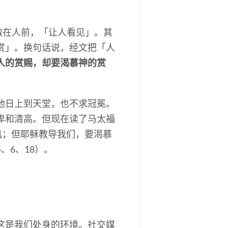
做在人前，「让人看见」。其
赏」。换句话说，经文把「人
人的赏赐，却要渴慕神的赏
他日上到天堂，也不求冠冕。
卑和清高。但现在读了马太福
机；但耶稣教导我们，要渴慕
、6、18）。
这是我们处身的环境。社交媒