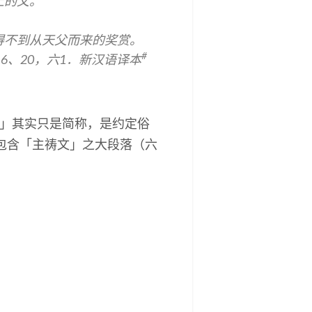
上的父。
得不到从天父而来的奖赏。
#
16、20，六1．新汉语译本
文」其实只是简称，是约定俗
包含「主祷文」之大段落（六