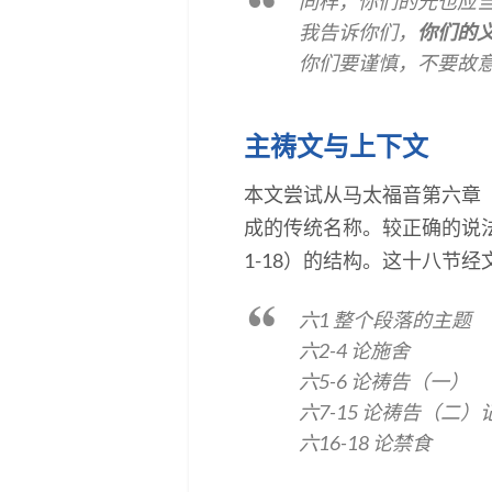
同样，你们的光也应
我告诉你们，
你们的
你们要谨慎，不要故
主祷文与上下文
本文尝试从马太福音第六章「
成的传统名称。较正确的说
1-18）的结构。这十八节
六1 整个段落的主题
六2-4 论施舍
六5-6 论祷告（一）
六7-15 论祷告（二
六16-18 论禁食