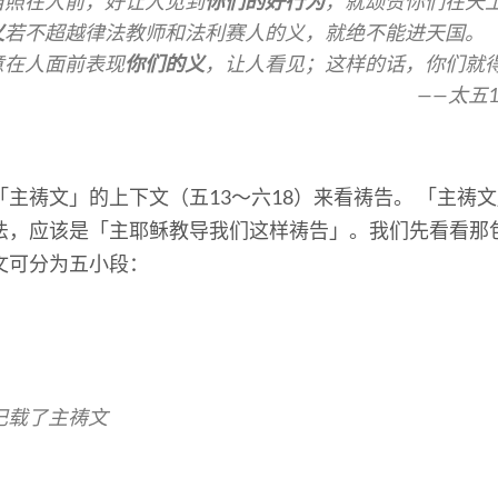
当照在人前，好让人见到
你们的好行为
，就颂赞你们在天
义
若不超越律法教师和法利赛人的义，就绝不能进天国。
意在人面前表现
你们的义
，让人看见；这样的话，你们就
——太五
主祷文」的上下文（五13～六18）来看祷告。 「主祷
法，应该是「主耶稣教导我们这样祷告」。我们先看看那
经文可分为五小段：
）记载了主祷文