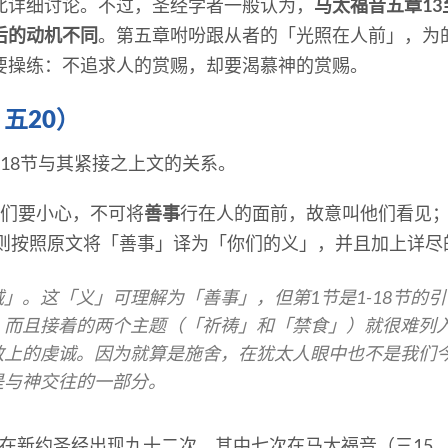
此详细讨论。不过，圣经学者一般认为，
马太福音五章13
后的动机不同
。第五章咐吩跟从者的「光照在人前」，为
要操练：不追求人的赏赐，却要渴慕神的赏赐。
五20）
18节与其紧接之上文的关系。
你们要小心，不可将
善事
行在人的面前，故意叫他们看见
本则按照原文将「善事」译为「你们的义」，并且加上详尽
」。这「义」可理解为「善事」，但第1节是1-18节的引
，而且接着的两个主题（「祈祷」和「禁食」）就很难列
教上的虔诚。因为就算是施舍，在犹太人眼中也不是我们
是与神交往的一部分。
νη）在新约圣经出现九十二次，其中七次在马太福音（三15，五