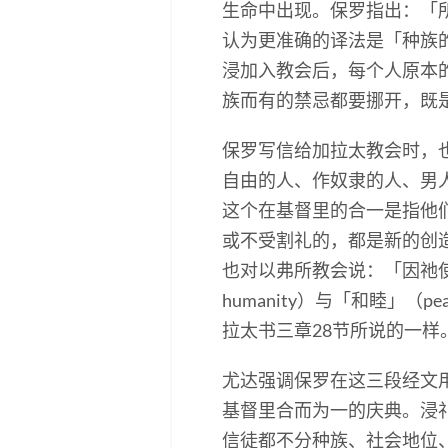
生命中出现。保罗指出：「所
认为更准确的译法是「种族的」
浸加入教会后，每个人原本
族而有的禁忌都要挪开，既
保罗写信给加拉太教会时，
自由的人、作奴隶的人、男人
这个在基督里的合一是指他们
或不受割礼的，都是新的创造（
也对以弗所教会说：「因祂使
humanity）与「和睦」
拉太书三章28节所说的一样
尤达强调保罗在这三段经文
基督里合而为一的庆典。浸
信徒都不分种族、社会地位