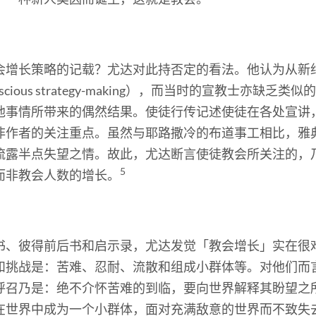
会增长策略的记载？尤达对此持否定的看法。他认为从新
nscious strategy-making），而当时的宣教士亦
他事情所带来的偶然结果。使徒行传记述使徒在各处宣讲
非作者的关注重点。虽然与耶路撒冷的布道事工相比，雅
流露半点失望之情。故此，尤达断言使徒教会所关注的，
5
而非教会人数的增长。
书、彼得前后书和启示录，尤达发觉「教会增长」实在很
和挑战是：苦难、忍耐、流散和组成小群体等。对他们而
呼召乃是：绝不介怀苦难的到临，要向世界解释其盼望之
在世界中成为一个小群体，面对充满敌意的世界而不致失