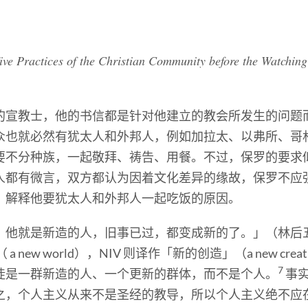
Five Practices of the Christian Community before the Watchin
。
的宣教士，他的书信都是针对他建立的教会所发生的问题
众也就必然有犹太人和外邦人，例如加拉太、以弗所、哥
要不分种族，一起敬拜、祷告、用餐。不过，保罗的要求
人都有微言，双方都认为因着文化差异的缘故，保罗不应
，解释他要犹太人和外邦人一起吃饭的原因。
，他就是新造的人，旧事已过，都变成新的了。」（林后五
 new world），NIV 则译作「新的创造」（a new cr
7
徒是一群新造的人、一个更新的群体，而不是个人。
事
之，个人主义从来不是圣经的教导，所以个人主义绝不应