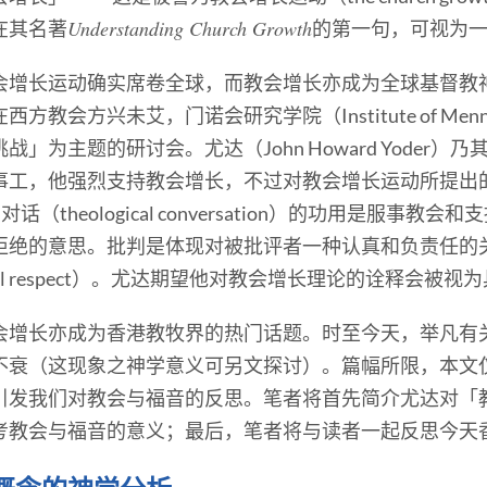
Understanding Church Growth
）写在其名著
的第一句，可视为
会增长运动确实席卷全球，而教会增长亦成为全球基督教
方兴未艾，门诺会研究学院（Institute of Mennonit
」为主题的研讨会。尤达（John Howard Yoder
事工，他强烈支持教会增长，不过对教会增长运动所提出
（theological conversation）的功用是服事
拒绝的意思。批判是体现对被批评者一种认真和负责任的
ical respect）。尤达期望他对教会增长理论的诠释会被
会增长亦成为香港教牧界的热门话题。时至今天，举凡有
不衰（这现象之神学意义可另文探讨）。篇幅所限，本文
引发我们对教会与福音的反思。笔者将首先简介尤达对「
考教会与福音的意义；最后，笔者将与读者一起反思今天