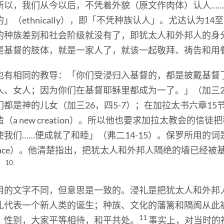
以，我们从今以后，不凭着外貌（原文作肉体）认人……」
（ethnically），即「不凭种族认人」。尤达认为14
的种族差别和社会阶级就没有了，即犹太人和外邦人的身
是基督的肢体，就是一家人了，就该一起敬拜、祷告和用
也有相同的教导：「你们受浸归入基督的，都是披戴基督
、女人；因为你们在基督耶稣里都成为一了。」（加三27
都是神的儿女（加三26，四5-7）；在加拉太书六章1
a new creation）。所以他也要求加拉太教会的信
我们……便成就了和睦」（弗二14-15）。保罗所用的词是
（peace）。他清楚指出，把犹太人和外邦人隔绝的墙已经
10
。
用的文字不同，但意思是一致的。浸礼是把犹太人和外邦
礼代表一个新人类的诞生；种族、文化的藩篱和隔阂从此
11
、性别，大家平等相待，和平共处。
事实上，对当时的