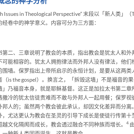
概念的神学分析
Issues in Theological Perspective” 末段以「新人类」
约经卷中的神学意义。内容可分为三方面：
书第二、三章说明了教会的本质，指出教会是犹太人和外
不可能相容的。犹太人拥抱律法而外邦人没有律法，他们
的围墙。保罗指出上帝所启示的永恒计划，是要从这两类
is the gospel）。换言之，「拆毁这墙」不是福音
墙」乃福音本身，就是耶稣基督。这正是加拉太书第二章
路撒冷的犹太信徒责难而不敢与外邦人一起用餐；保罗视
外邦人的；虽然两个教会彼此承认，却因文化差异而分离
外，尤达更认为教会在圣灵的引导下成长是使徒行传第十
4
超越文化隔阂而成长，教会透过融合不同种族而增长。
，一种新人类因而诞生，这就是教会。