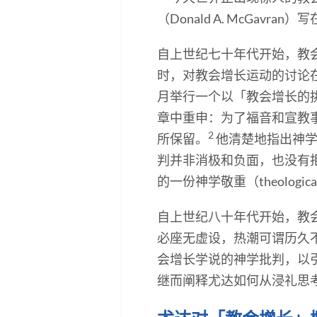
（Donald A. McGavran
自上世纪七十年代开始，教
时，对教会增长运动的讨论在西方教会
月举行一个以「教会增长的挑战
章中重申：为了福音和宣教
2
所保留。
他清楚地指出神学对话
判并非消极和负面，也没有
的一份神学敬重（theolog
自上世纪八十年代开始，教
必座无虚设，热潮可谓历久
会增长学说的神学批判，以
继而阐释尤达如何从浸礼思