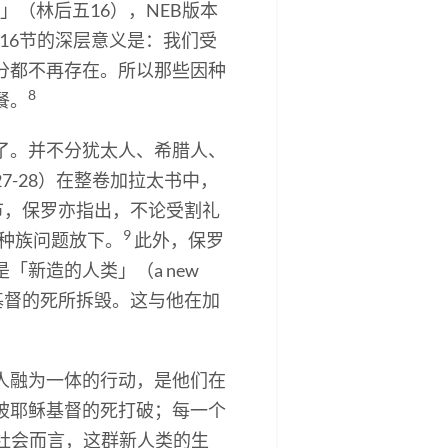
（林后五16），NEB版本
至16节的深层意义是：我们受
分都不再存在。所以那些因种
8
餐。
了。并不分犹太人、希腊人、
-28）在整卷加拉太书中，
5节，保罗亦指出，不论受割礼
9
徒把种族问题放下。
此外，保罗
「新造的人类」（a new
被基督的死所拆毁。这与他在加
人融为一体的行动，是他们在
被耶稣基督的死打破；每一个
社会而言，这群新人类的生