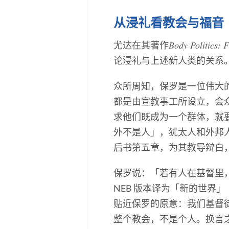
从浸礼看教会与福音
Body Politics: 
尤达在其著作
论浸礼与上述新人类的关系
众所周知，保罗是一位伟大
都是由宣教事工所设立，会
求他们既成为一个群体，就
外不是人」，犹太人和外邦
后书第五章，为其教导辩白
保罗说：「若有人在基督里
NEB 版本译为「新的世界」（ a
贴近保罗的原意：我们基督
整个教会，不是个人。换言