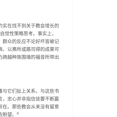
约实在找不到关于教会增长的
缺乏类似的自觉性策略思考。事实上，
，群众的反应不论好坏皆被记
典、以弗所或路司得的成果可
乃跨越种族围墙的福音所带出
难与它们扯上关系。与这些书
言，忠心并非指信徒要不断赢
所在。那些教会从来没有留意
6
去盼望。