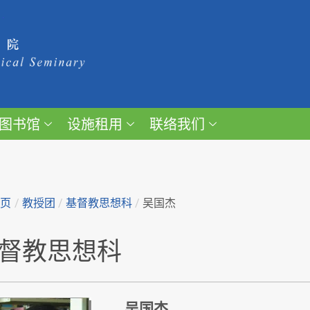
图书馆
设施租用
联络我们
主页
/
教授团
/
基督教思想科
/
吴国杰
督教思想科
吴国杰