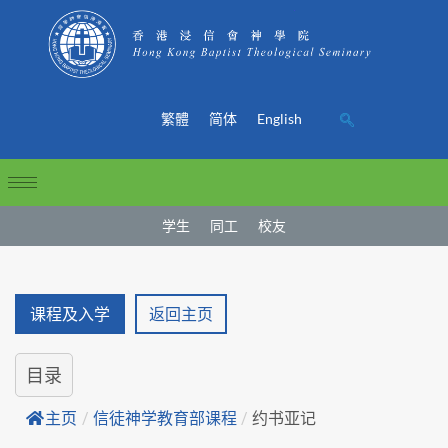
繁體
简体
English
学生
同工
校友
课程及入学
返回主页
目录
主页
/
信徒神学教育部课程
/
约书亚记