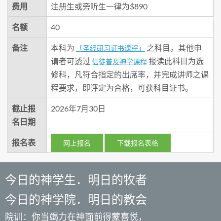
费用
注册生或旁听生一律为$890
名额
40
备注
本科为
之科目。其他申
「圣经研习证书课程」
请者可透过
报读此科目为选
信徒普及神学课程
修科，凡符合指定的出席率，并完成讲师之课
程要求，即评定为合格，可获科目证书。
截止报
2026年7月30日
名日期
报名表
网上报名
下载报名表格
今日的神学生．明日的牧者
今日的神学院．明日的教会
院训：你当竭力在神面前得蒙喜悦，