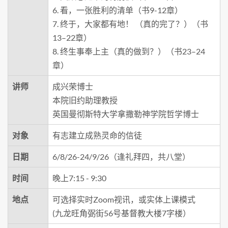
6. 看，一张胜利的清单（书9-12章）
7. 终于，大家都有地！ （真的完了？）（书
13–22章）
8. 终生事奉上主（真的做到？）（书23–24
章）
讲师
成兴荣博士
本院旧约助理教授
英国曼彻斯特大学拿撒勒神学院哲学博士
对象
有志建立成熟灵命的信徒
日期
6/8/26-24/9/26（逢礼拜四，共八堂）
时间
晚上7:15 - 9:30
地点
可选择实时Zoom视讯，或实体上课模式
(九龙旺角弼街56号基督教大楼7字楼）