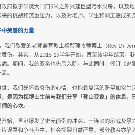
是政府拟于学院大门口5米之外兴建巨型污水泵房，以及
带来的挑战和沉重压力，以及对老师、学生和同工造成的
子中美善的力量
，我们敬爱的老师兼宣教士梅智理牧师博士（Rev. Dr. Je
此哀伤。其实，从2018-19学年开始，直至该学年结束
疾病。期间，我的双亲也先后入院。与此同时，修订《逃
升温。
离世，我们既怀着哀伤的心情，也抱着复活的盼望如常生
望，是因为梅博士生前与我们分享「登山变象」的信息，
老师的心坎。
夏开始，香港爆发了史无前例的冲突。一连串的示威及暴
一片谩骂和争斗声中，社会撕裂日益严重，部分教会亦陷