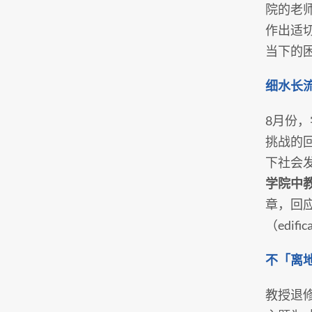
院的老
作出适
当下的
细水长
8月份
挑战的
下社会
学院中
章，回
（edifi
不「离
教授退