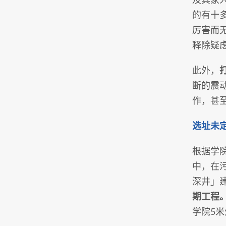
的有十
厉害而
释除疑
此外，
断的震
作，甚
选址未定
根据学
中，在
深井」
期工程
学院5