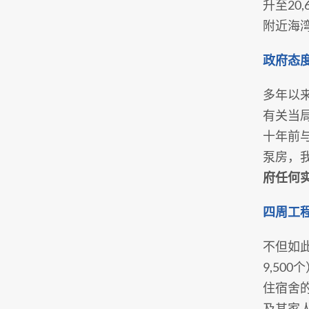
升至20
附近海
政府态
多年以
有关当
十年前
泵房，
府任何
四周工
不但如
9,500
住宿舍
及其家