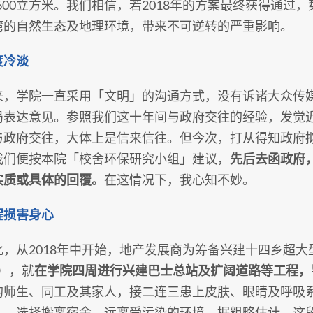
,600立方米。我们相信，若2018年的方案最终获得通
湾的自然生态及地理环境，带来不可逆转的严重影响。
度冷淡
来，学院一直采用「文明」的沟通方式，没有诉诸大众传
局表达意见。参照我们这十年间与政府交往的经验，发觉
与政府交往，大体上是信来信往。但今次，打从得知政府
我们便按本院「校舍环保研究小组」建议，
先后去函政府
实质或具体的回覆。
在这情况下，我心知不妙。
程损害身心
此，从2018年中开始，地产发展商为筹备兴建十四乡超
个），就
在学院四周进行兴建巴士总站及扩阔道路等工程，
的师生、同工及其家人，接二连三患上皮肤、眼睛及呼吸
人，选择搬离宿舍，远离受污染的环境。据粗略估计，这