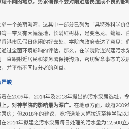
考虑不同的地点，务求确保不会对附近居民造成不良的影
。
毗邻一个美丽海湾，这其中一部分已列为「具特殊科学价
海湾一带又有大幅湿地，长满红树林，是变色龙、蝙蝠、
是香港市民假日休闲的好去处。学院向政府表达了意见：
能通过全面环境影响的评估，那么，在学院附近兴建污水
们一直跟附近居民和渠务署保持沟通，密切留意事态的发
政，并平衡不同持分者的利益。
为严峻
署在2009年、2014年及2018年提出的污水泵房选址，
今
模上，对神学院的影响最为深广。
在地点方面，政府200
水泵房；但2018年的建议，竟把选址大幅拉近至神学院以
在2014年拟建之污水泵房每日处理的污水量为12,500