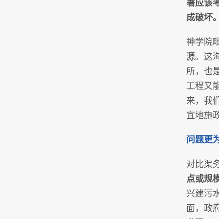
署应该
成破坏
神学院
源。这
所，也
工程又
来，我
宜地施
问题更
对比渠务
点或规
兴建污
面，政府