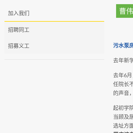
曹
加入我们
招聘同工
污水泵
招募义工
去年新学
去年6
任院长
的声音
起初学
当顾及
选址方