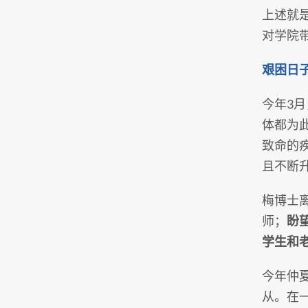
上述就
对学院
艰困日
今年3月
体都为
致命的
且不断
梅博士
师；
盼
学生和
今年仲
从。在