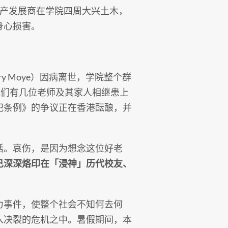
地产发展商在学院四周大兴土木，
身心损害。
rry Moye）因病离世，学院整个群
，我们有几位老师及其家人相继患上
犯条例》的争议正在香港酝酿，并
活。哀伤，是因为想念这位好老
已深深烙印在「浸神」历代校友、
力事件，使整个社会不知何去何
入决裂的危机之中。暑假期间，本