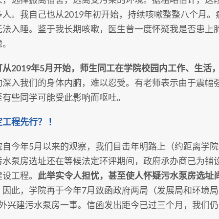
多人。我自己也从2019年初开始，持续咳嗽整整八个月
无法入睡。鉴于我长期咳嗽，医生曾一度怀疑我是否患上
虑。
打从2019年5月开始，师生同工在学院校园内工作、生活
动深入我们的身体内腑，难以忍受。有老师表示由于震幅
至有些同学可能受此影响而呕吐。
工程先行？ ！
院自今年5月以来的观察，我们目击年明路上（约距离学院
污水泵房选址还在等候法定环评期间，政府承办商已为铺
建设工程。
此举实令人担忧，甚至使人怀疑污水泵房选址
。
因此，学院再于今年7月致函政府两局（发展局和环境
米外兴建污水泵房一事。信函发出距今已过三个月，我们