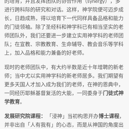
的培育，并且发挥团队的协合作用（synergy），多
进行跨科际的研究和对话。这样，神学院便可迈步成
长，日趋成熟，得以培育下一代同样具备品格和能力
的门徒领袖。除了圣经科和神学科已有相当坚实的老
师团队外，我们还要进一步建立实用神学科的老师团
队；在宣教、宗教教育、生命辅导、教会音乐等学科
上，加入品格和能力兼备的好老师。
现时的老师团队中，有大约半数是近十年增聘的新老
师；当中尤以实用神学科的新老师居多。我们期望有
更多天国人才加入成为我们的老师，在神的恩典中，
一同经历耶稣基督复活的大能，一同委身于
门徒式神
学教育
。
发展研究院课程：
「浸神」当初构思开办
博士课程
，
并非出自「人有我有」的心态，而是从神国的角度出