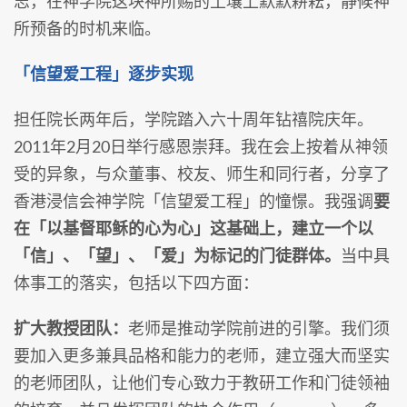
志，在神学院这块神所赐的土壤上默默耕耘，静候神
所预备的时机来临。
「信望爱工程」逐步实现
担任院长两年后，学院踏入六十周年钻禧院庆年。
2011年2月20日举行感恩崇拜。我在会上按着从神领
受的异象，与众董事、校友、师生和同行者，分享了
香港浸信会神学院「信望爱工程」的憧憬。我强调
要
在「以基督耶稣的心为心」这基础上，建立一个以
「信」、「望」、「爱」为标记的门徒群体。
当中具
体事工的落实，包括以下四方面：
扩大教授团队：
老师是推动学院前进的引擎。我们须
要加入更多兼具品格和能力的老师，建立强大而坚实
的老师团队，让他们专心致力于教研工作和门徒领袖