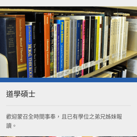
道學碩士​
歡迎蒙召全時間事奉，且已有學位之弟兄姊妹報
讀。