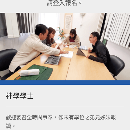
請登入報名。
神學學士​
歡迎蒙召全時間事奉，卻未有學位之弟兄姊妹報
讀。