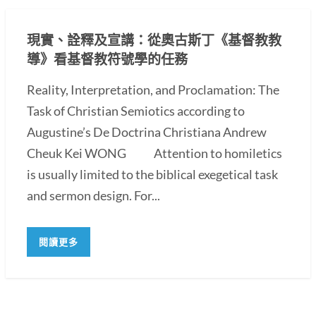
現實、詮釋及宣講：從奧古斯丁《基督教教
導》看基督教符號學的任務
Reality, Interpretation, and Proclamation: The
Task of Christian Semiotics according to
Augustine’s De Doctrina Christiana Andrew
Cheuk Kei WONG Attention to homiletics
is usually limited to the biblical exegetical task
and sermon design. For...
閱讀更多