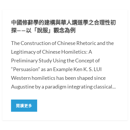
中國修辭學的建構與華人講道學之合理性初
探——以「說服」觀念為例
The Construction of Chinese Rhetoric and the
Legitimacy of Chinese Homiletics: A
Preliminary Study Using the Concept of
“Persuasion” as an Example Ken K. S. LUI
Western homiletics has been shaped since
Augustine by a paradigm integrating classical...
閱讀更多