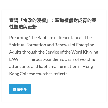
宣講「悔改的浸禮」：聖道禮儀對成青的靈
性塑造與更新
Preaching “the Baptism of Repentance”: The
Spiritual Formation and Renewal of Emerging
Adults through the Service of the Word Kit-ying
LAW The post-pandemic crisis of worship
attendance and baptismal formation in Hong
Kong Chinese churches reflects...
閱讀更多