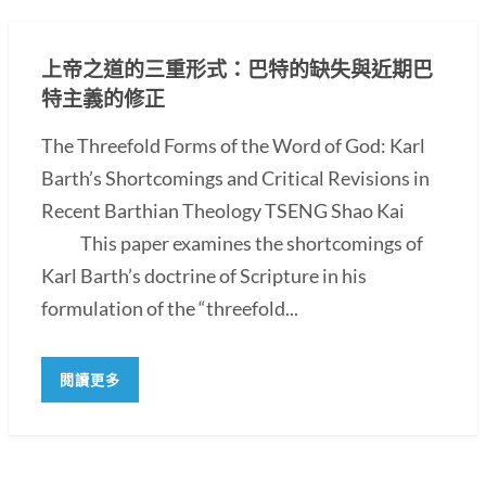
上帝之道的三重形式：巴特的缺失與近期巴
特主義的修正
The Threefold Forms of the Word of God: Karl
Barth’s Shortcomings and Critical Revisions in
Recent Barthian Theology TSENG Shao Kai
This paper examines the shortcomings of
Karl Barth’s doctrine of Scripture in his
formulation of the “threefold...
閱讀更多