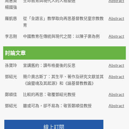
周惠賢
生命教育與現代人的人格塑造
Abstract
楊國強
羅凱慈
從「全語言」教學取向再思基督教兒童宗教教
Abstract
育
李志剛
中國教育在傳統與現代之間：以陳子褒為例
Abstract
討論文章
孫寶玲
宣講舊約：讀布格曼後的反思
Abstract
鄧紹光
簡介奧古斯丁：其生平、著作及研究文獻並其
Abstract
《論靈魂及其起源》和《論基督教教義》
鄭順佳
比較的再思：敬覆鄧紹光教授
Abstract
鄧紹光
雖或可為，卻不易為：敬答鄭順佳教授
Abstract
線上訂閱