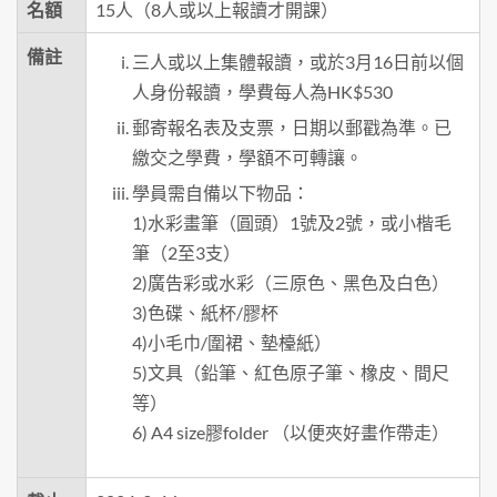
名額
15人（8人或以上報讀才開課）
備註
三人或以上集體報讀，或於3月16日前以個
人身份報讀，學費每人為HK$530
郵寄報名表及支票，日期以郵戳為準。已
繳交之學費，學額不可轉讓。
學員需自備以下物品：
1)水彩畫筆（圓頭）1號及2號，或小楷毛
筆（2至3支）
2)廣告彩或水彩（三原色、黑色及白色）
3)色碟、紙杯/膠杯
4)小毛巾/圍裙、墊檯紙）
5)文具（鉛筆、紅色原子筆、橡皮、間尺
等）
6) A4 size膠folder （以便夾好畫作帶走）