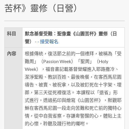
苦杯》靈修（日營）
科目
默念基督受難：聖像畫《山園苦杯》靈修（日
營）
- - 接受報名
內容
根據傳統，復活節之前的一個禮拜，被稱為「受
難周」（Passion Week）「聖周」（Holy
Week），福音書記載基督榮耀進入耶路撒冷、
潔淨聖殿、教訓百姓、最後晚餐，在客西馬尼園
禱告、被賣、被祝拿，以及被釘死在十字架、埋
葬，第三天從死裡復活。 本課程以「退省」形
式進行，透過拓印與繪寫《山園苦杯》，默觀耶
穌在客西馬尼園一段走向苦難和死亡前的獨特心
情，從中自我省察，存謙卑警醒的心，體貼上主
的心懷，聆聽及踐行祂的囑咐。