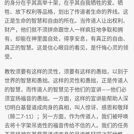
的身分在乎其高举十架，在乎其自我牺牲的爱。牺
牲、放下权利等品格，划出了传道者生命的界线。这
正是生命的智慧和自由的所在。当传道人让出权利、
财产，他们就不须拼命跟世人一样疯狂地争取和拥
有，却能在神里面自处，得享安息，有真正的自由、
真正的智慧。这是信心眼目的看见，是忏悔心灵的领
受。
教牧须要有这样的灵性，须要有这样的愚拙，以别于
世界的智慧和愚拙。这样的灵性和愚拙，正是传道人
的智慧，而传道人的智慧见于他们的宣讲——他们必
须宣扬福音的愚拙。一方面，这样的宣讲能帮助人深
切明白基督道成肉身的真相，叫人惊讶、感恩和敬拜
（腓二7-11）；另一方面，作为传道人，我们被呼唤
去将十字架吊诡性的福音传给不信的人。我们的任务