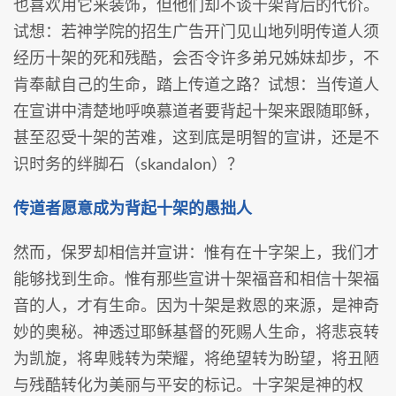
也喜欢用它来装饰，但他们却不谈十架背后的代价。
试想：若神学院的招生广告开门见山地列明传道人须
经历十架的死和残酷，会否令许多弟兄姊妹却步，不
肯奉献自己的生命，踏上传道之路？试想：当传道人
在宣讲中清楚地呼唤慕道者要背起十架来跟随耶稣，
甚至忍受十架的苦难，这到底是明智的宣讲，还是不
识时务的绊脚石（skandalon）？
传道者愿意成为背起十架的愚拙人
然而，保罗却相信并宣讲：惟有在十字架上，我们才
能够找到生命。惟有那些宣讲十架福音和相信十架福
音的人，才有生命。因为十架是救恩的来源，是神奇
妙的奥秘。神透过耶稣基督的死赐人生命，将悲哀转
为凯旋，将卑贱转为荣耀，将绝望转为盼望，将丑陋
与残酷转化为美丽与平安的标记。十字架是神的权