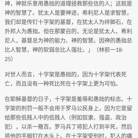
神，神就乐意用愚拙的道理拯救那些信的人；这就是
神的智慧了。犹太人是要神迹，希利尼人是求智慧，
我们却是传钉十字架的基督，在犹太人为绊脚石，在
外邦人为愚拙。但在那蒙召的，无论是犹太人、希利
尼人，基督总为神的能力、神的智慧。因神的愚拙总
比人智慧，神的软弱总比人强壮。」（林前一18-
25）
对世人而言，十字架是愚拙的，因为十字架代表死
亡，而且没有一种死比死在十字架上更为可怕。
在耶稣基督的日子，十字架是羞辱和愚拙的标志。十
字架的刑罚一般不会用于罗马公民身上，因为它是留
给那些低贱人中的低贱人（例如奴隶、强盗、政治
犯），以杀一儆百。罗马兵丁将犯人打到半死，然后
将他的手脚钉在木头上。在十字架受刑时，犯人的痛