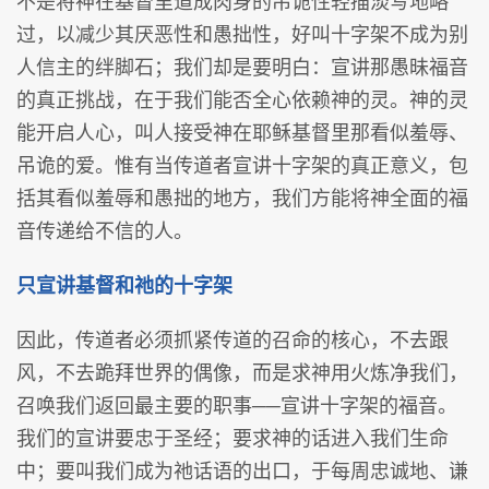
不是将神在基督里道成肉身的吊诡性轻描淡写地略
过，以减少其厌恶性和愚拙性，好叫十字架不成为别
人信主的绊脚石；我们却是要明白：宣讲那愚昧福音
的真正挑战，在于我们能否全心依赖神的灵。神的灵
能开启人心，叫人接受神在耶稣基督里那看似羞辱、
吊诡的爱。惟有当传道者宣讲十字架的真正意义，包
括其看似羞辱和愚拙的地方，我们方能将神全面的福
音传递给不信的人。
只宣讲基督和祂的十字架
因此，传道者必须抓紧传道的召命的核心，不去跟
风，不去跪拜世界的偶像，而是求神用火炼净我们，
召唤我们返回最主要的职事──宣讲十字架的福音。
我们的宣讲要忠于圣经；要求神的话进入我们生命
中；要叫我们成为祂话语的出口，于每周忠诚地、谦