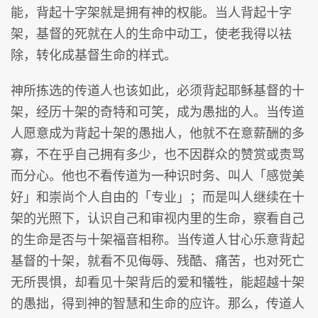
能，背起十字架就是拥有神的权能。当人背起十字
架，基督的死就在人的生命中动工，使老我得以袪
除，转化成基督生命的样式。
神所拣选的传道人也该如此，必须背起耶稣基督的十
架，经历十架的奇特和可笑，成为愚拙的人。当传道
人愿意成为背起十架的愚拙人，他就不在意薪酬的多
寡，不在乎自己拥有多少，也不因群众的赞赏或责骂
而分心。他也不看传道为一种识时务、叫人「感觉美
好」和崇尚个人自由的「专业」；而是叫人继续在十
架的光照下，认识自己和审视内里的生命，察看自己
的生命是否与十架福音相称。当传道人甘心乐意背起
基督的十架，就看不见侮辱、残酷、痛苦，也对死亡
无所畏惧，却看见十架背后的爱和犠牲，能超越十架
的愚拙，得到神的智慧和生命的应许。那么，传道人