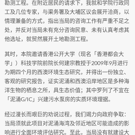
勘测工程。在附近居民的请求下，我就和学院行政同
工及几位专家，与渠务署及大埔区议会展开洽商，以
情理兼备的方式，指出当局的咨询工作有严重不足之
处，并反对当局未有充分咨询民意、未有认真考虑其
他选址，就贸然展开土地勘测工程。
其时，本院邀请香港公开大学（现名「香港都会大
学」）科技学院前院长何建宗教授于2009年9月进行
为期四个月的西澳环境生态研究，并得出一份独立、
客观的研究报告，证实泥涌和西澳沿岸地区是多种海
洋生物的栖息之所，具生态价值；其中罗列了不宜在
「泥涌G/IC」兴建污水泵房的实质环境理据。
经过漫长而艰巨的劝说过程，我们竭力向政府争取：
当局须就此项目对泥涌海湾及邻近地区可能造成的影
响进行全面环境评估研究。至此，当局没有就建设大