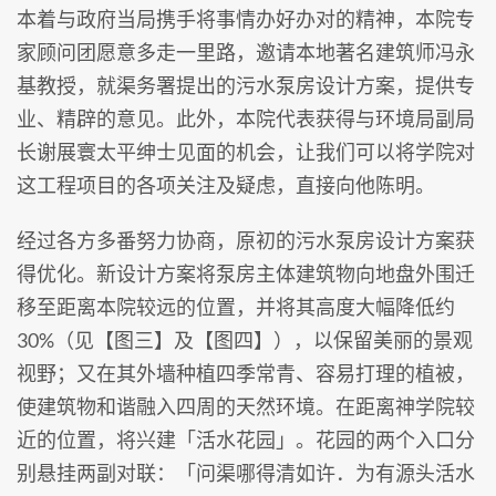
本着与政府当局携手将事情办好办对的精神，本院专
家顾问团愿意多走一里路，邀请本地著名建筑师冯永
基教授，就渠务署提出的污水泵房设计方案，提供专
业、精辟的意见。此外，本院代表获得与环境局副局
长谢展寰太平绅士见面的机会，让我们可以将学院对
这工程项目的各项关注及疑虑，直接向他陈明。
经过各方多番努力协商，原初的污水泵房设计方案获
得优化。新设计方案将泵房主体建筑物向地盘外围迁
移至距离本院较远的位置，并将其高度大幅降低约
30%（见【图三】及【图四】），以保留美丽的景观
视野；又在其外墙种植四季常青、容易打理的植被，
使建筑物和谐融入四周的天然环境。在距离神学院较
近的位置，将兴建「活水花园」。花园的两个入口分
别悬挂两副对联：「问渠哪得清如许．为有源头活水