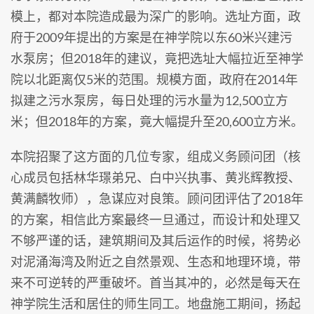
模上，都对本院造成最为深广的影响。选址方面，政
府于2009年提出的方案是在神学院以东60米兴建污
水泵房；但2018年的建议，竟把选址大幅拉近至神学
院以北距离仅5米的范围。规模方面，政府在2014年
拟建之污水泵房，每日处理的污水量为12,500立方
米；但2018年的方案，竟大幅提升至20,600立方米。
本院招聚了这方面的几位专家，组成义务顾问团（核
心成员包括林华璟弟兄、白中兴执事、黄兆辉教授、
黄满麟牧师），急谋应对良策。顾问团评估了2018年
的方案，相信此方案最终一旦通过，而设计和处理又
不够严谨的话，建筑期间及其后运作的时候，将势必
对泥涌海湾及附近之自然景观、生态和地理环境，带
来不可逆转的严重破坏。首当其冲的，必然是每天在
神学院生活和居住的师生同工。地盘施工期间，扬起