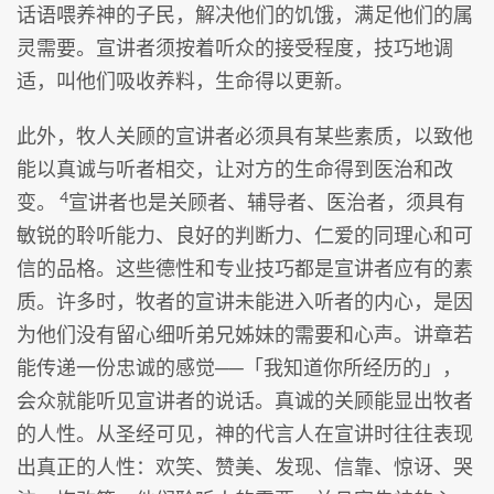
话语喂养神的子民，解决他们的饥饿，满足他们的属
灵需要。宣讲者须按着听众的接受程度，技巧地调
适，叫他们吸收养料，生命得以更新。
此外，牧人关顾的宣讲者必须具有某些素质，以致他
能以真诚与听者相交，让对方的生命得到医治和改
4
变。
宣讲者也是关顾者、辅导者、医治者，须具有
敏锐的聆听能力、良好的判断力、仁爱的同理心和可
信的品格。这些德性和专业技巧都是宣讲者应有的素
质。许多时，牧者的宣讲未能进入听者的内心，是因
为他们没有留心细听弟兄姊妹的需要和心声。讲章若
能传递一份忠诚的感觉──「我知道你所经历的」，
会众就能听见宣讲者的说话。真诚的关顾能显出牧者
的人性。从圣经可见，神的代言人在宣讲时往往表现
出真正的人性：欢笑、赞美、发现、信靠、惊讶、哭