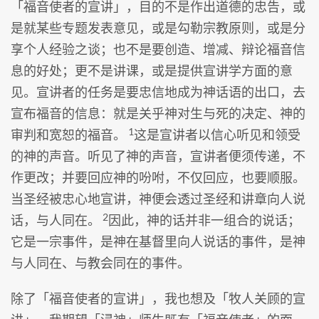
「福音使者的宣讲」，目的不是作出道德的忠告，或
是就某些专题发表意见，或是勾勒宗教原则，或是分
享个人经验之谈；也不是要创造、增减、辩论福音信
息的好处；更不是讲课，或是提供宣讲学方面的意
见。宣讲者的任务是要忠信地成为神话语的出口，去
宣布福音的信息：就是关乎神对生与死的决定、神的
1
审判和宽恕的福音。
这是宣讲者以信心听见和领受
的神的声音。听见了神的声音，宣讲者便须传递，不
作更改；并要回应神的吩咐，不仅回应，也要顺服。
当圣经被忠心地宣讲，神便会透过圣经和讲章向人说
2
话，与人同在。
因此，神的话并非一组合的说话；
它是一宗事件，是神在基督里向人说话的事件，是神
与人同在、与教会同在的事件。
除了「福音使者的宣讲」，我也想及「牧人关顾的宣