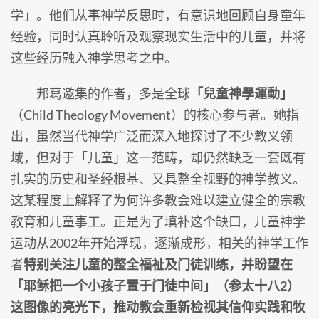
学」。他们从事神学反思时，有意识地回顾自身童年
经验，同时认真聆听及观察现实生活中的儿童，并将
这些经历融入神学思考之中。
邦葛邀集的作者，多是全球
「兒童神學運動」
（Child Theology Movement）的核心参与者。她指
出，虽然当代神学广泛而深入地探讨了不少教义领
域，但对于「儿童」这一范畴，却仍然缺乏一套既有
扎实的历史和圣经根基、又具整全视野的神学教义。
这某程度上解释了为何许多教会难以建立健全的宗教
教育和儿童事工。正是为了填补这个缺口，儿童神学
运动从2002年开始浮现，逐渐成形，相关的神学工作
者
特别关注儿童的整全福祉及门徒训练，并盼望在
「耶稣把一个小孩子置于门徒中间」（参太十八2）
这图像的亮光下，推动教会重新检视其信仰实践和牧