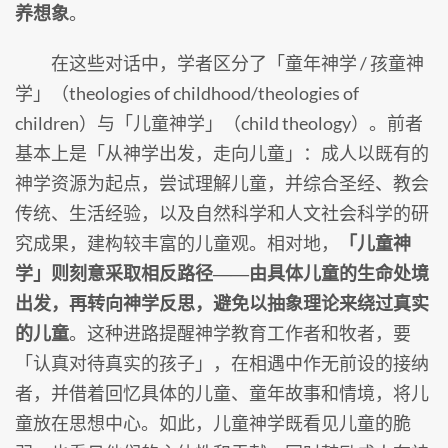
养想象
。
在这些对话中，学者区分了「童年神学 / 孩童神
学」（theologies of childhood/theologies of
children）与「儿童神学」（child theology）。前者
基本上是「从神学出发，走向儿童」：成人以既有的
神学资源为起点，尝试理解儿童，并综合圣经、教会
传统、生活经验，以及自然科学和人文社会科学的研
究成果，建构较丰富的儿童观。相对地，
「儿童神
学」则刻意采取相反路径――由具体儿童的生命处境
出发，再转向神学反思，避免以抽象理论来绕过真实
的儿童
。这种进路提醒神学教育工作者和牧者，要
「认真对待真实的孩子」，在相遇中作无前设的接纳
者，并借着回忆具体的儿童、童年故事和情境，将儿
童放在思想中心。如此，儿童神学既看见儿童的脆