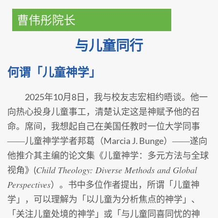
曹伟彤院长
与儿童同行
何谓「儿童神学」
2025年10月8日，我与校友志宏相约晤谈。他一
向热心投身儿童事工，清楚认定这是神赋予他的召
命。席间，我想起自己在美国任教时一位大学同事
――儿童神学学者邦葛（Marcia J. Bunge）――遂向
他推介其主编的论文集《儿童神学：多元方法与全球
Child Theology: Diverse Methods and Global
视角》(
Perspectives
）。书中多位作者提出，所谓「儿童神
学」，可以理解为「以儿童为分析焦点的神学」、
「关注儿童处境的神学」或「与儿童同喜同忧的神