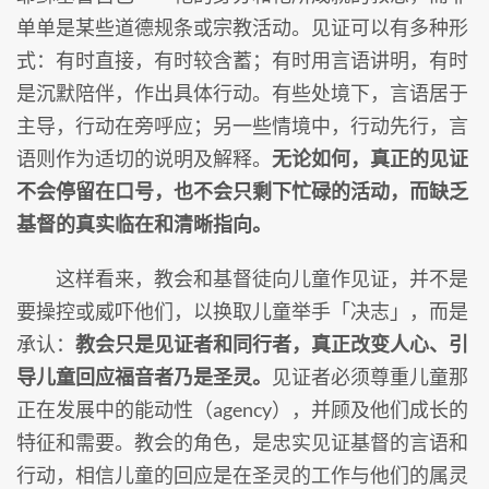
单单是某些道德规条或宗教活动。见证可以有多种形
式：有时直接，有时较含蓄；有时用言语讲明，有时
是沉默陪伴，作出具体行动。有些处境下，言语居于
主导，行动在旁呼应；另一些情境中，行动先行，言
语则作为适切的说明及解释。
无论如何，真正的见证
不会停留在口号，也不会只剩下忙碌的活动，而缺乏
基督的真实临在和清晰指向。
这样看来，教会和基督徒向儿童作见证，并不是
要操控或威吓他们，以换取儿童举手「决志」，而是
承认：
教会只是见证者和同行者，真正改变人心、引
导儿童回应福音者乃是圣灵。
见证者必须尊重儿童那
正在发展中的能动性（agency），并顾及他们成长的
特征和需要。教会的角色，是忠实见证基督的言语和
行动，相信儿童的回应是在圣灵的工作与他们的属灵