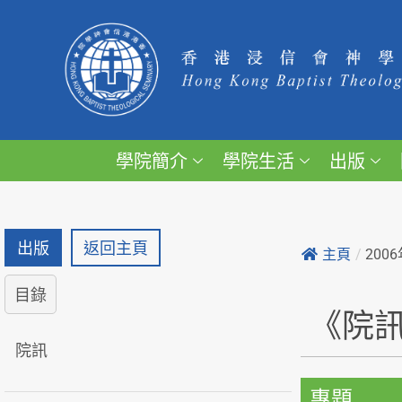
學院簡介
學院生活
出版
出版
返回主頁
主頁
/
200
目錄
《院
院訊
專題