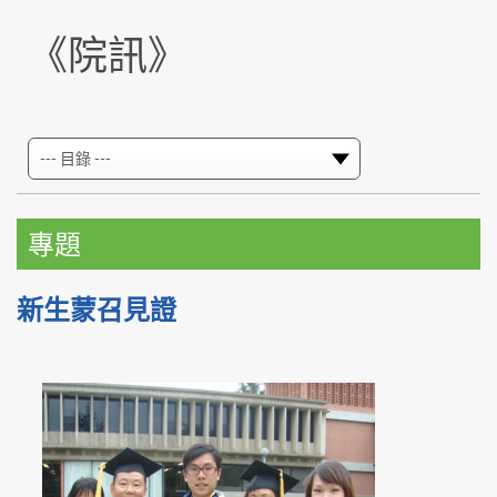
《院訊》
專題
新生蒙召見證