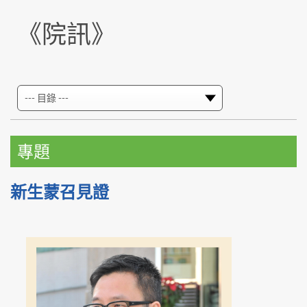
《院訊》
專題
新生蒙召見證