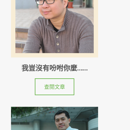
我豈沒有吩咐你麼……
查閱文章