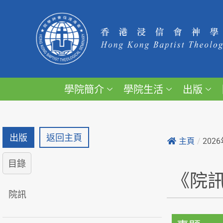
學院簡介
學院生活
出版
出版
返回主頁
主頁
/
202
目錄
《院
院訊