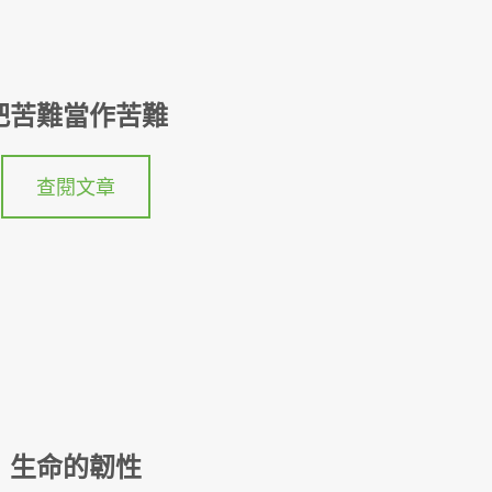
把苦難當作苦難
查閱文章
生命的韌性