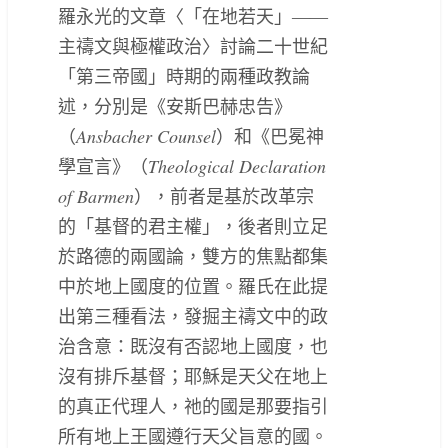
羅永光的文章〈「在地若天」――
主禱文與極權政治〉討論二十世紀
「第三帝國」時期的兩種政教論
述，分別是《安斯巴赫忠告》
Ansbacher Counsel
（
）和《巴冕神
Theological Declaration
學宣言》（
of Barmen
），前者是基於改革宗
的「基督的君主權」，後者則立足
於路德的兩國論，雙方的焦點都集
中於地上國度的位置。羅氏在此提
出第三種看法，發掘主禱文中的政
治含意：既沒有否認地上國度，也
沒有排斥基督；耶穌是天父在地上
的真正代理人，祂的國是那要指引
所有地上王國遵行天父旨意的國。