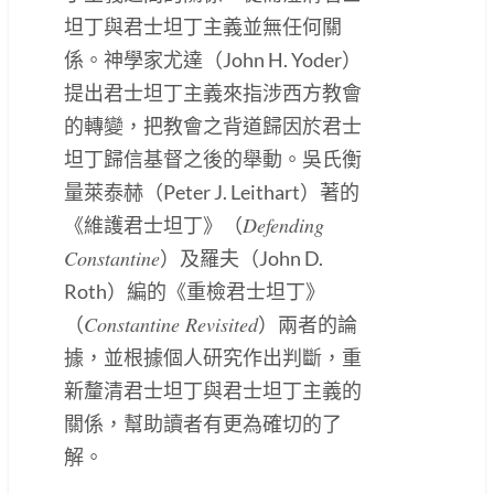
坦丁與君士坦丁主義並無任何關
係。神學家尤達（John H. Yoder）
提出君士坦丁主義來指涉西方教會
的轉變，把教會之背道歸因於君士
坦丁歸信基督之後的舉動。吳氏衡
量萊泰赫（Peter J. Leithart）著的
Defending
《維護君士坦丁》（
Constantine
）及羅夫（John D.
Roth）編的《重檢君士坦丁》
Constantine Revisited
（
）兩者的論
據，並根據個人研究作出判斷，重
新釐清君士坦丁與君士坦丁主義的
關係，幫助讀者有更為確切的了
解。