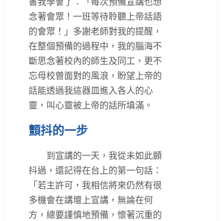
書我學會了：「每次預備宣講也想
念著會眾！一班等待聆聽上帝話語
的會眾！」多謝老師對我的提醒，
在整個預備的過程中，我的腦海不
斷思念著校內的師生及同工，更不
忘母校曾面對的風浪，盼望上帝的
話能透過我這器皿進入各人的心
靈，叫心靈被上帝的話所填滿。
顫抖的一步
到宣講的一天，我從未如此顫
抖過，還記得在台上的第一句話：
「若主許可，我相信將來仍然有很
多機會在講壇上宣講，無論在何
方，總要謹慎地預備，懷著沉重的