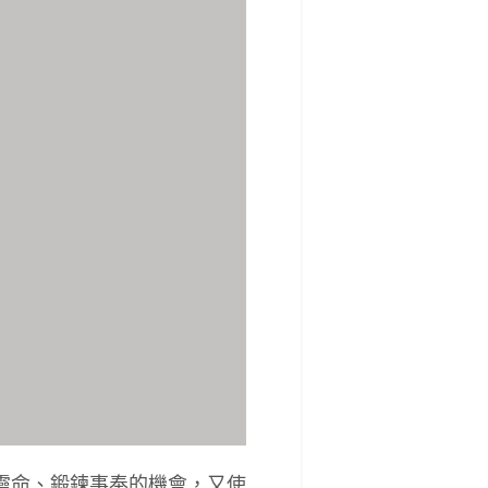
靈命、鍛鍊事奉的機會，又使