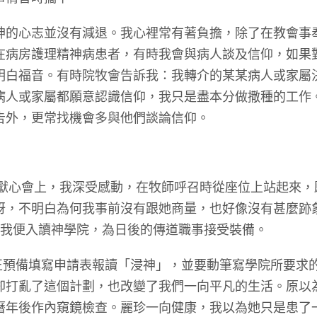
心志並沒有減退。我心裡常有著負擔，除了在教會事
在病房護理精神病患者，有時我會與病人談及信仰，如果
明白福音。有時院牧會告訴我：我轉介的某某病人或家屬
病人或家屬都願意認識信仰，我只是盡本分做撒種的工作
告外，更常找機會多與他們談論信仰。
獻心會上，我深受感動，在牧師呼召時從座位上站起來，
訝，不明白為何我事前沒有跟她商量，也好像沒有甚麼跡
月我便入讀神學院，為日後的傳道職事接受裝備。
正預備填寫申請表報讀「浸神」，並要動筆寫學院所要求
卻打亂了這個計劃，也改變了我們一向平凡的生活。原以
曆年後作內窺鏡檢查。麗珍一向健康，我以為她只是患了