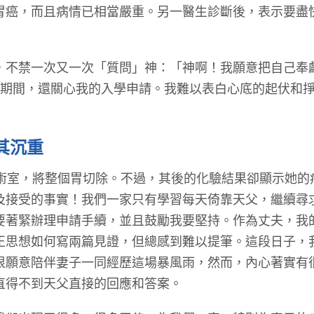
胃癌，而且病情已相當嚴重。另一醫生診斷後，表示要盡
禁一次又一次「質問」神：「神啊！我願意把自己奉
查期間，還關心我的入學申請。我難以表白心底的起伏和
其沉重
室，將整個胃切除。不過，其後的化驗結果卻顯示她的
及接受的事實！我們一家只有學習每天倚靠天父，繼續尋
要著緊辦理申請手續，並且鼓勵我要堅持。作為丈夫，我
正思想如何寫兩篇見證，但總感到難以提筆。這段日子，
很願意陪伴妻子一同經歷這場暴風雨，然而，內心著實有
直得不到天父直接的回應和答案。