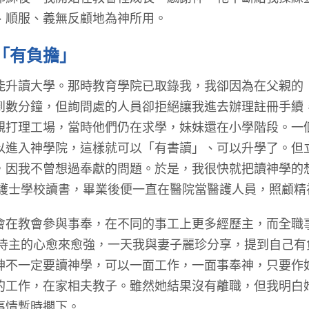
、順服、義無反顧地為神所用。
「有負擔」
讀大學。那時教育學院已取錄我，我卻因為在父親的
到數分鐘，但詢問處的人員卻拒絕讓我進去辦理註冊手續
親打理工場，當時他們仍在求學，妹妹還在小學階段。一
以進入神學院，這樣就可以「有書讀」、可以升學了。但
，因我不曾想過奉獻的問題。於是，我很快就把讀神學的
入護士學校讀書，畢業後便一直在醫院當醫護人員，照顧精
教會參與事奉，在不同的事工上更多經歷主，而全職
服侍主的心愈來愈強，一天我與妻子麗珍分享，提到自己
神不一定要讀神學，可以一面工作，一面事奉神，只要作
的工作，在家相夫教子。雖然她結果沒有離職，但我明白
事情暫時擱下。