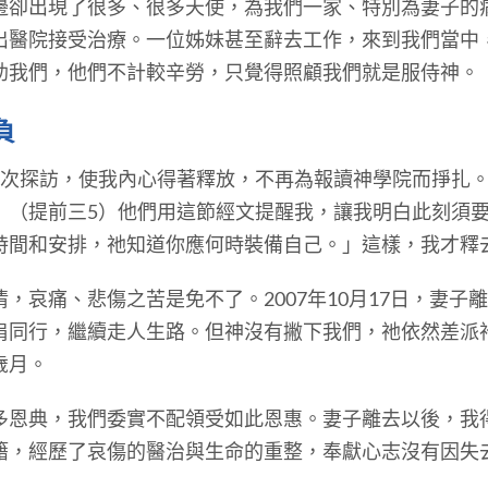
出現了很多、很多天使，為我們一家、特別為妻子的
出醫院接受治療。一位姊妹甚至辭去工作，來到我們當中
助我們，他們不計較辛勞，只覺得照顧我們就是服侍神。
負
探訪，使我內心得著釋放，不再為報讀神學院而掙扎。
」（提前三5）他們用這節經文提醒我，讓我明白此刻須
時間和安排，祂知道你應何時裝備自己。」這樣，我才釋
哀痛、悲傷之苦是免不了。2007年10月17日，妻子
肩同行，繼續走人生路。但神沒有撇下我們，祂依然差派
歲月。
典，我們委實不配領受如此恩惠。妻子離去以後，我
籍，經歷了哀傷的醫治與生命的重整，奉獻心志沒有因失