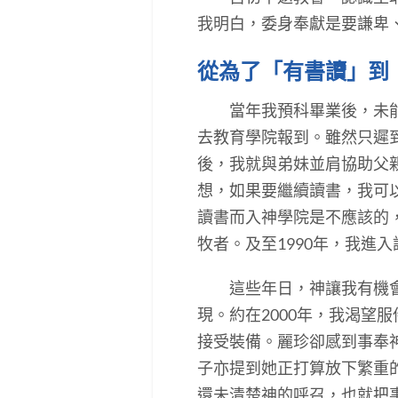
我明白，委身奉獻是要謙卑
從為了「有書讀」到
當年我預科畢業後，未能升
去教育學院報到。雖然只遲
後，我就與弟妹並肩協助父
想，如果要繼續讀書，我可
讀書而入神學院是不應該的
牧者。及至1990年，我進
這些年日，神讓我有機會在
現。約在2000年，我渴望
接受裝備。麗珍卻感到事奉
子亦提到她正打算放下繁重
還未清楚神的呼召，也就把