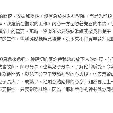
的關懷、安慰和提醒，沒有急於進入神學院，而是先整頓
年，我繼續在醫院的工作，內心一方面想著蒙召的事情，
學業上的需要。那時，牧者和弟兄姊妹繼續關懷我和兒子
院的工作，叫我經歷祂應允禱告，讓本來不打算申請升職的
迫感愈來愈強，神確切的應許使我決心放下人的計算、放
教會牧師、師母分享，也與兒子分享，了解他的感受。今
會為他開路。與兒子分享了我讀神學的心志後，他表示贊
兒子長大了、成熟了，他願意體貼神的心意！雖然要走上
不要懼怕，只要剛強壯膽，因為「耶和華你的神必與你同在