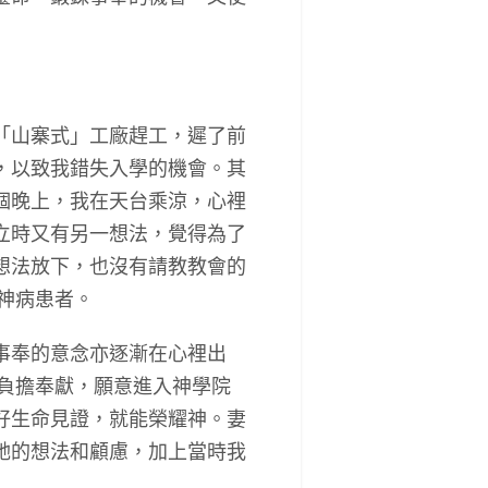
「山寨式」工廠趕工，遲了前
，以致我錯失入學的機會。其
個晚上，我在天台乘涼，心裡
立時又有另一想法，覺得為了
想法放下，也沒有請教教會的
神病患者。
事奉的意念亦逐漸在心裡出
有負擔奉獻，願意進入神學院
好生命見證，就能榮耀神。妻
她的想法和顧慮，加上當時我