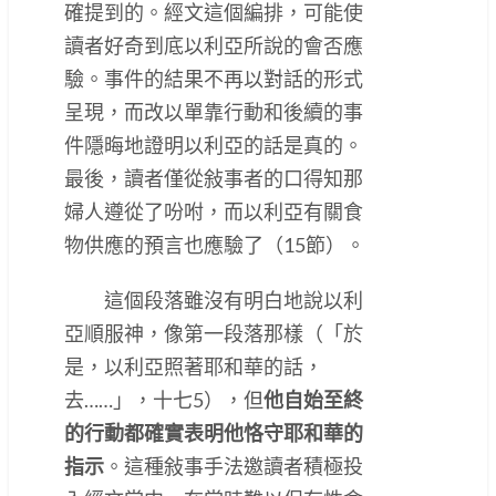
確提到的。經文這個編排，可能使
讀者好奇到底以利亞所說的會否應
驗。事件的結果不再以對話的形式
呈現，而改以單靠行動和後續的事
件隱晦地證明以利亞的話是真的。
最後，讀者僅從敍事者的口得知那
婦人遵從了吩咐，而以利亞有關食
物供應的預言也應驗了（15節）。
這個段落雖沒有明白地說以利
亞順服神，像第一段落那樣（「於
是，以利亞照著耶和華的話，
去……」，十七5），但
他自始至終
的行動都確實表明他恪守耶和華的
指示
。這種敍事手法邀讀者積極投