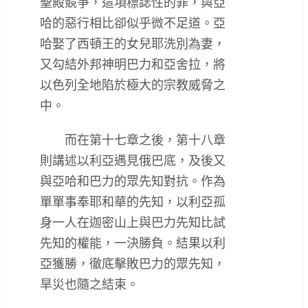
聖殿競爭，這項標誌性的罪，與亞
哈的惡行相比卻似乎微不足道。亞
哈娶了西頓王的女兒耶洗別為妻，
又勾結外邦神明巴力和亞舍拉，將
以色列全地陷於極大的宗教威脅之
中。
而在第十七章之後，第十八章
則講述以利亞遇見俄巴底，及後又
與亞哈和巴力的眾先知對抗。作為
單單事奉耶和華的先知，以利亞孤
身一人在迦密山上與巴力先知比試
先知的權能，一決勝負。結果以利
亞獲勝，徹底擊敗巴力的眾先知，
旱災也隨之結束。