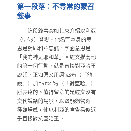
第一段落：不尋常的蒙召
敍事
這段敍事突如其來介紹以利亞
（אֵלִיָּהוּ）登場。他名字本身的意
思是對耶和華忠誠，字面意思是
「我的神是耶和華」。經文描寫他
的第一個行動，就是直接對亞哈王
說話，正如原文用詞וַיֹּאמֶר（「他
說」）加 אֶל־אַחְאָב（「對亞哈」）
所表達的。值得留意的是經文沒有
交代說話的場景，以致能夠營造一
種臨場感，使以利亞的宣告看似近
乎直接對抗亞哈王。