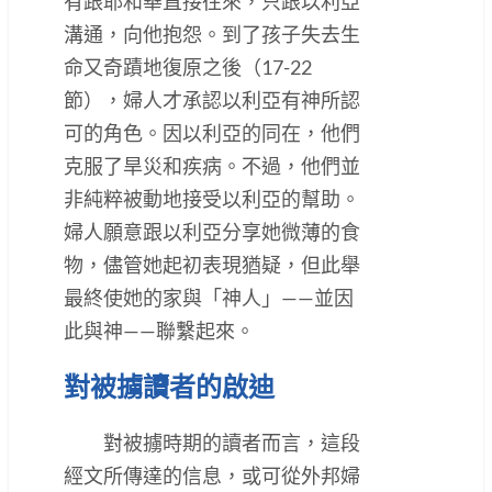
有跟耶和華直接往來，只跟以利亞
溝通，向他抱怨。到了孩子失去生
命又奇蹟地復原之後（17-22
節），婦人才承認以利亞有神所認
可的角色。因以利亞的同在，他們
克服了旱災和疾病。不過，他們並
非純粹被動地接受以利亞的幫助。
婦人願意跟以利亞分享她微薄的食
物，儘管她起初表現猶疑，但此舉
最終使她的家與「神人」——並因
此與神——聯繫起來。
對被擄讀者的啟迪
對被擄時期的讀者而言，這段
經文所傳達的信息，或可從外邦婦