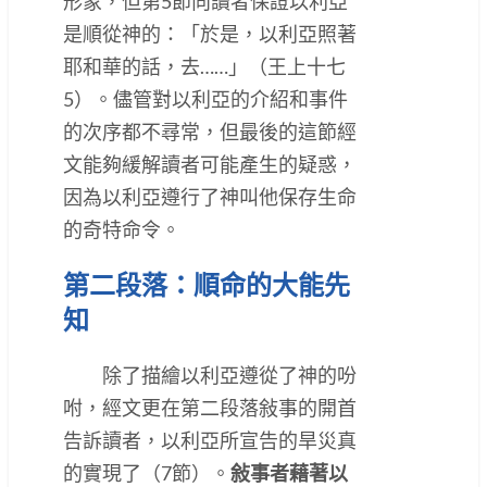
形象，但第5節向讀者保證以利亞
是順從神的：「於是，以利亞照著
耶和華的話，去……」（王上十七
5）。儘管對以利亞的介紹和事件
的次序都不尋常，但最後的這節經
文能夠緩解讀者可能產生的疑惑，
因為以利亞遵行了神叫他保存生命
的奇特命令。
第二段落：順命的大能先
知
除了描繪以利亞遵從了神的吩
咐，經文更在第二段落敍事的開首
告訴讀者，以利亞所宣告的旱災真
的實現了（7節）。
敍事者藉著以