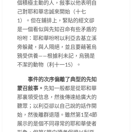
個積極主動的人，敍事以他表明自
己對耶和華忠誠來開始（十七
1）。但在鋪排上，緊貼的經文卻
是一個看似與先知召命有些矛盾的
吩咐：耶和華吩咐以利亞去基立溪
旁躲藏，與人隔絕，並且要藉著烏
鴉受供養——根據利未記，烏鴉是
不潔的動物（利十一15）。
事件的次序偏離了典型的先知
蒙召敍事。
先知一般都是從耶和華
那裏領受信息，然後傳達給廣大的
聽眾；以利亞卻以自己說的話作開
始，然後離群退隱。雖然第1至4節
展示的是個不同尋常的耶和華使者