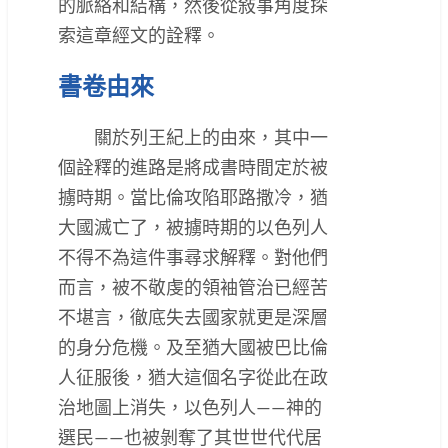
的脈絡和結構，然後從敍事角度探
索這章經文的詮釋。
書卷由來
關於列王紀上的由來，其中一
個詮釋的進路是將成書時間定於被
擄時期。當比倫攻陷耶路撒冷，猶
大國滅亡了，被擄時期的以色列人
不得不為這件事尋求解釋。對他們
而言，被不敬虔的領袖管治已經苦
不堪言，徹底失去國家就更是深層
的身分危機。及至猶大國被巴比倫
人征服後，猶大這個名字從此在政
治地圖上消失，以色列人——神的
選民——也被剝奪了其世世代代居