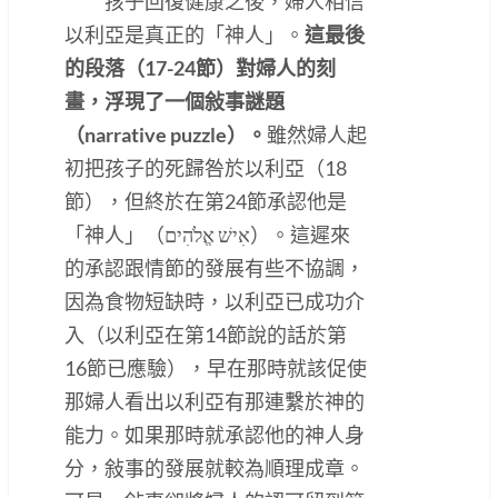
孩子回復健康之後，婦人相信
以利亞是真正的「神人」。
這最後
的段落（17-24節）對婦人的刻
畫，浮現了一個敍事謎題
（narrative puzzle）。
雖然婦人起
初把孩子的死歸咎於以利亞（18
節），但終於在第24節承認他是
「神人」（אִישׁ אֱלֹהִים）。這遲來
的承認跟情節的發展有些不協調，
因為食物短缺時，以利亞已成功介
入（以利亞在第14節說的話於第
16節已應驗），早在那時就該促使
那婦人看出以利亞有那連繫於神的
能力。如果那時就承認他的神人身
分，敍事的發展就較為順理成章。