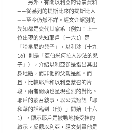
另外，有關以利亞的背景資料
——從基列的提斯比來的提斯比人
——至今仍然不詳。經文介紹別的
先知都是交代其家系（例如：上一
位出現的先知耶戶〔十六1〕是
「哈拿尼的兒子」，以利沙〔十九
16〕則是「亞伯米何拉人沙法的兒
子」），介紹以利亞卻是指出其出
身地點，而非他的父親是誰。而
且，比較耶戶和以利亞蒙召的片
段，兩者開頭也呈現強烈的對比。
耶戶的蒙召敍事，以公式短語「耶
和華的話臨到（他）」開始（十六
1），顯示耶戶是被動地接受神的
啟示。反觀以利亞，經文刻畫他是