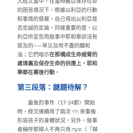
入經文當中，在當時難以保存性命
的困苦境況下，根據以利亞的行動
和事情的發展，自己得出以利亞是
否忠誠的定論。同樣重要的是，以
利亞所宣告而敍事中耶和華卻沒有
提及的——旱災及用不盡的麵和
油；它們暗示
在那構成生命威脅的
處境裏及保存生命的供應上，耶和
華都在幕後行動
。
第三段落：謎題待解？
最後的事件（17-24節）開始
時，經文連續用了兩次 וַיְהִי 來重複
形容孩子的身體狀況。另外，敍事
者稱呼那婦人不再只用 אִשָּׁה（「婦