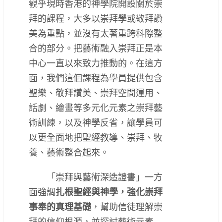
觀乎現時香港的神學院開設關於崇
拜的課程，大多以崇拜學或敬拜讚
美為重點，並沒有太著重跨科際整
合的部分。把藝術融入崇拜正是本
中心一直以來致力推動的。在這方
面，我們這個課程為學員提供包含
聖樂、敬拜讚美、崇拜空間運用、
話劇、繪畫等多元化元素之崇拜藝
術訓練，以及神學反省，讓學員可
以更全面地把聖經教導、崇拜、牧
養、藝術整合起來。
「崇拜與藝術深造證書」一方
面強調
扎根聖經與神學，強化崇拜
事奉的真理基礎
，幫助信徒理解崇
拜的信仰根源，並探討藝術元素