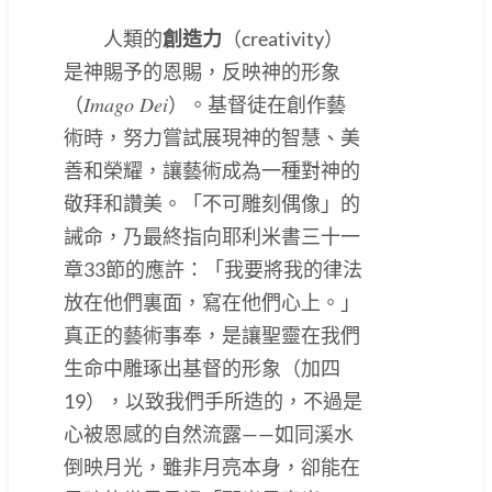
人類的
創造力
（creativity）
是神賜予的恩賜，反映神的形象
Imago Dei
（
）。基督徒在創作藝
術時，努力嘗試展現神的智慧、美
善和榮耀，讓藝術成為一種對神的
敬拜和讚美。「不可雕刻偶像」的
誡命，乃最終指向耶利米書三十一
章33節的應許：「我要將我的律法
放在他們裏面，寫在他們心上。」
真正的藝術事奉，是讓聖靈在我們
生命中雕琢出基督的形象（加四
19），以致我們手所造的，不過是
心被恩感的自然流露——如同溪水
倒映月光，雖非月亮本身，卻能在