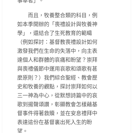
事奉者」。
而且，牧養整合類的科目，例
如本季開辦的「喪禮設計與牧養神
學」，還結合了生死教育的範疇
（例如探討：基督教喪禮設計如何
激發我們在生命的失落中，向主表
達個人和群體的哀痛和盼望？崇拜
與喪禮儀節中運用哀歌和頌歌有甚
麼原則？）我們綜合聖經、教會歷
史和牧養的觀點，探討崇拜如何以
三一神為中心，從默想詩篇中的哀
歌到揚聲頌讚，彰顯教會怎樣藉基
督事件得著救贖，並在安息禮拜中
表達這份在基督裏出死入生的盼
望。