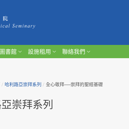
圖書館
設施租用
聯絡我們
籍
/
哈利路亞崇拜系列
/
全心敬拜──崇拜的聖經基礎
路亞崇拜系列