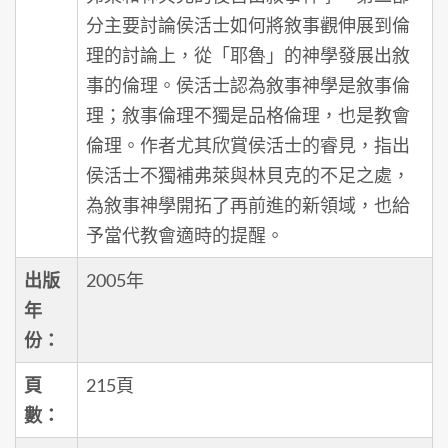
分主要討論侯活士如何將敘事觀伸展到倫
理的討論上，從「耶魯」的神學發展出敘
事的倫理。侯活士認為敘事神學是敘事倫
理；敘事倫理不獨是品格倫理，也是教會
倫理。作者尤其欣賞侯活士的睿見，指出
侯活士不獨補弗萊與林貝克的不足之處，
為敘事神學開拓了再前進的新領域，也給
予當代教會適時的提醒。
出版
2005年
年
份：
頁
215頁
數：