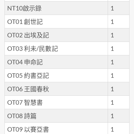
NT10啟示錄
1
OT01 創世記
1
OT02 出埃及記
1
OT03 利未/民數記
1
OT04 申命記
1
OT05 約書亞記
1
OT06 王國春秋
1
OT07 智慧書
1
OT08 詩篇
1
OT09 以賽亞書
1