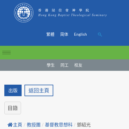
繁體
简体
English
學生
同工
校友
返回主頁
出版
目錄
主頁
/
教授團
/
基督教思想科
/
鄧紹光