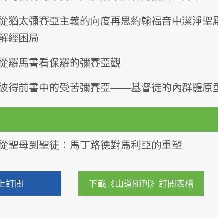
從猶太彌賽亞主義的向度再思約翰福音中潔淨聖
解經困局
從羅馬書看保羅的彌賽亞觀
彼得前書中的受苦彌賽亞――基督徒的內群體原
從聖母到聖徒：馬丁路德對馬利亞的重塑
上訂閱
下載《山道期刊》訂閱表格