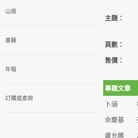
山道
主題：
書籍
頁數：
售價：
年報
專題文章
訂購或查詢
卜涵
佘慶基
盧允晞