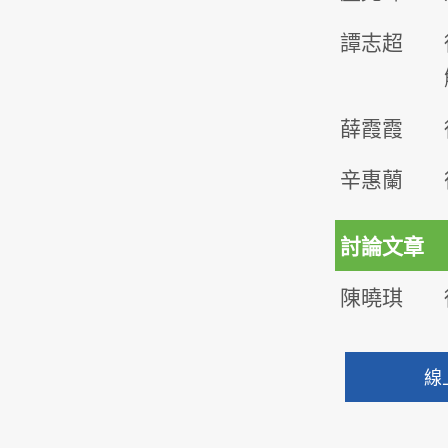
譚志超
薛霞霞
辛惠蘭
討論文章
陳曉琪
線